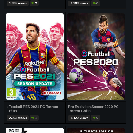
1.335 views
2
1.393 views
0
eFootball PES 2021 PC Torrent
Pro Evolution Soccer 2020 PC
Grátis
Torrent Grátis
2.963 views
1
1.122 views
0