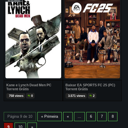
Kane e Lynch Dead Men PC
Baixar EA SPORTS FC 25 (PC)
Torrent Grátis
Torrent Grátis
758 views
0
3.571 views
2
Página 9 de 10
« Primeira
«
...
6
7
8
9
10
»