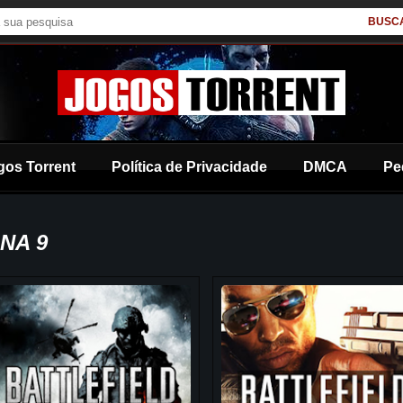
BUSC
gos Torrent
Política de Privacidade
DMCA
Pe
NA 9