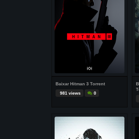
Baixar Hitman 3 Torrent
B
T
981 views
0