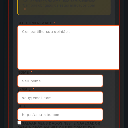
Seu endereço de email não será publicado.
Campos obrigatórios estão marcados com
*
SEU COMENTÁRIO
*
NOME
*
E-MAIL
*
SITE
SALVAR MEUS DADOS NESTE NAVEGADOR
PARA A PRÓXIMA VEZ QUE EU COMENTAR.