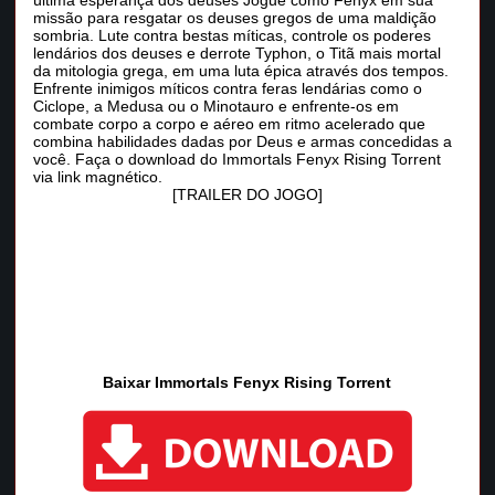
última esperança dos deuses Jogue como Fenyx em sua
missão para resgatar os deuses gregos de uma maldição
sombria. Lute contra bestas míticas, controle os poderes
lendários dos deuses e derrote Typhon, o Titã mais mortal
da mitologia grega, em uma luta épica através dos tempos.
Enfrente inimigos míticos contra feras lendárias como o
Ciclope, a Medusa ou o Minotauro e enfrente-os em
combate corpo a corpo e aéreo em ritmo acelerado que
combina habilidades dadas por Deus e armas concedidas a
você. Faça o download do Immortals Fenyx Rising Torrent
via link magnético.
[TRAILER DO JOGO]
Baixar Immortals Fenyx Rising Torrent