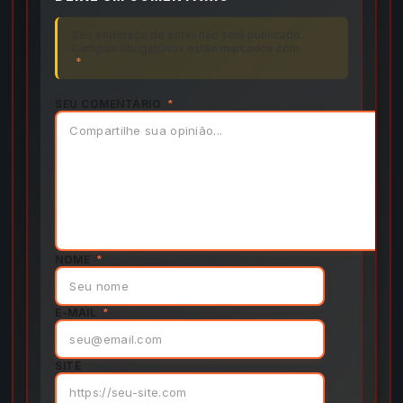
Seu endereço de email não será publicado.
Campos obrigatórios estão marcados com
*
SEU COMENTÁRIO
*
NOME
*
E-MAIL
*
SITE