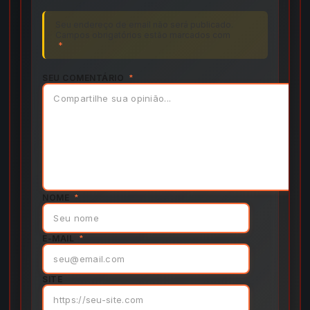
Seu endereço de email não será publicado.
Campos obrigatórios estão marcados com
*
SEU COMENTÁRIO
*
NOME
*
E-MAIL
*
SITE