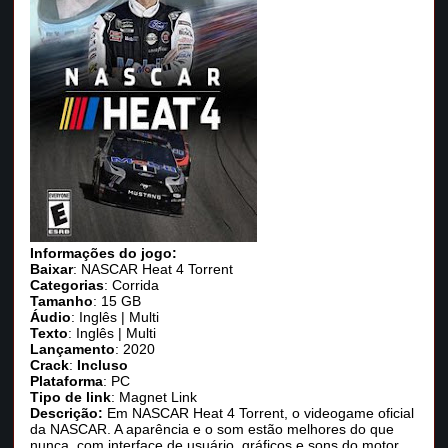
Informações do jogo:
Baixar
: NASCAR Heat 4 Torrent
Categorias
: Corrida
Tamanho
: 15 GB
Áudio
: Inglês | Multi
Texto
: Inglês | Multi
Lançamento
: 2020
Crack
:
Incluso
Plataforma
: PC
Tipo de link
: Magnet Link
Descrição:
Em NASCAR Heat 4 Torrent, o videogame oficial
da NASCAR. A aparência e o som estão melhores do que
nunca, com interface de usuário, gráficos e sons do motor