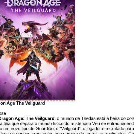
on Age The Veilguard
pse
Dragon Age: The Veilguard
, o mundo de Thedas está à beira do col
a teia que separa o mundo físico do misterioso Véu se enfraquecend
 um novo tipo de Guardião, o “Veilguard”, o jogador é recrutado para
stigar os perigos crescentes que surgem de ambas as realidades. C