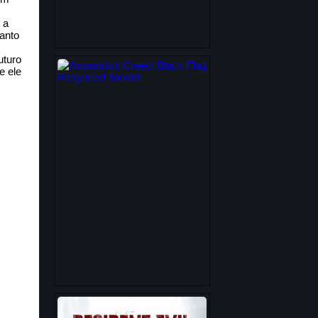
 a
uanto
uturo
e ele