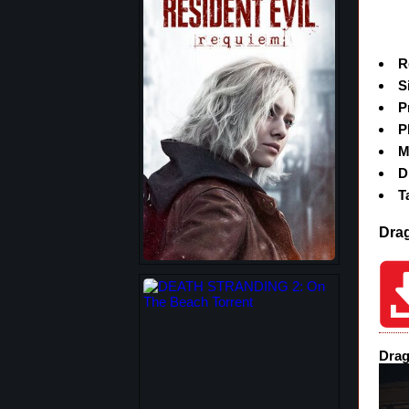
R
S
P
P
M
D
T
Drag
Drag