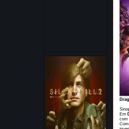
Drag
Sino
Em
com 
Como
inve