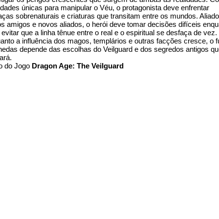
idades únicas para manipular o Véu, o protagonista deve enfrentar
ças sobrenaturais e criaturas que transitam entre os mundos. Aliado
os amigos e novos aliados, o herói deve tomar decisões difíceis enq
 evitar que a linha tênue entre o real e o espiritual se desfaça de vez.
anto a influência dos magos, templários e outras facções cresce, o f
hedas depende das escolhas do Veilguard e dos segredos antigos qu
ará.
o do Jogo
Dragon Age: The Veilguard