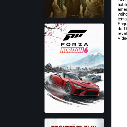
habil
amea
velh
tenta
Enqu
de T
revel
Víde