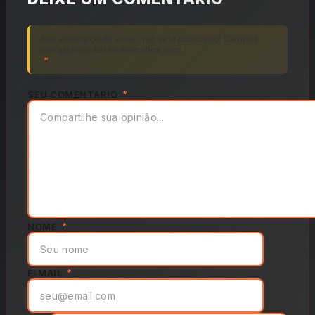
Seu endereço de email não será publicado. Campos
obrigatórios estão marcados com
*
SEU COMENTÁRIO
*
NOME
*
E-MAIL
*