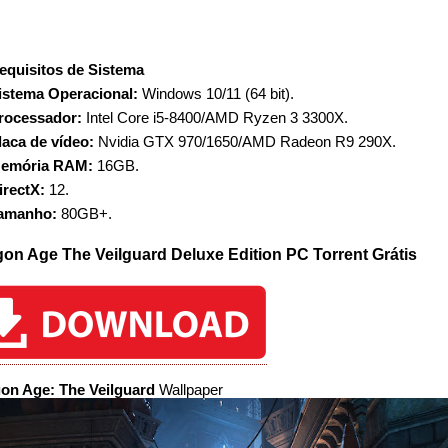
equisitos de Sistema
istema Operacional:
Windows 10/11 (64 bit).
rocessador:
Intel Core i5-8400/AMD Ryzen 3 3300X.
laca de vídeo:
Nvidia GTX 970/1650/AMD Radeon R9 290X.
emória RAM:
16GB.
irectX:
12.
amanho:
80GB+.
on Age The Veilguard Deluxe Edition PC Torrent Grátis
on Age: The Veilguard
Wallpaper