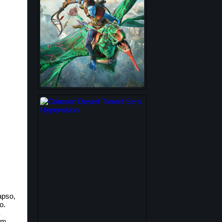
apso,
o.
om