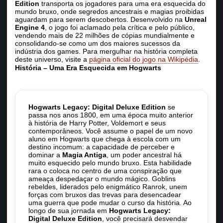
Edition
transporta os jogadores para uma era esquecida do
mundo bruxo, onde segredos ancestrais e magias proibidas
aguardam para serem descobertos. Desenvolvido na
Unreal
Engine 4
, o jogo foi aclamado pela crítica e pelo público,
vendendo mais de 22 milhões de cópias mundialmente e
consolidando-se como um dos maiores sucessos da
indústria dos games. Para mergulhar na história completa
deste universo, visite a
página oficial do jogo na Wikipédia
.
História – Uma Era Esquecida em Hogwarts
Hogwarts Legacy: Digital Deluxe Edition
se
passa nos anos 1800, em uma época muito anterior
à história de Harry Potter, Voldemort e seus
contemporâneos. Você assume o papel de um novo
aluno em Hogwarts que chega à escola com um
destino incomum: a capacidade de perceber e
dominar a
Magia Antiga
, um poder ancestral há
muito esquecido pelo mundo bruxo. Esta habilidade
rara o coloca no centro de uma conspiração que
ameaça despedaçar o mundo mágico. Goblins
rebeldes, liderados pelo enigmático Ranrok, unem
forças com bruxos das trevas para desencadear
uma guerra que pode mudar o curso da história. Ao
longo de sua jornada em
Hogwarts Legacy:
Digital Deluxe Edition
, você precisará desvendar