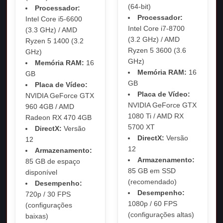
(64-bit)
Processador:
Processador:
Intel Core i5-6600
Intel Core i7-8700
(3.3 GHz) / AMD
(3.2 GHz) / AMD
Ryzen 5 1400 (3.2
Ryzen 5 3600 (3.6
GHz)
GHz)
Memória RAM:
16
Memória RAM:
16
GB
GB
Placa de Vídeo:
Placa de Vídeo:
NVIDIA GeForce GTX
NVIDIA GeForce GTX
960 4GB / AMD
1080 Ti / AMD RX
Radeon RX 470 4GB
5700 XT
DirectX:
Versão
DirectX:
Versão
12
12
Armazenamento:
Armazenamento:
85 GB de espaço
85 GB em SSD
disponível
(recomendado)
Desempenho:
Desempenho:
720p / 30 FPS
1080p / 60 FPS
(configurações
(configurações altas)
baixas)