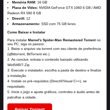
Memória RAM:
16 GB
Placa de Vídeo:
NVIDIA GeForce GTX 1060 6 GB / AMD
Radeon RX 580 8 GB
DirectX:
12
Armazenamento:
SSD com 75 GB livres
Como Baixar e Instalar
Para instalar
Marvel’s Spider-Man Remastered Torrent
no
seu PC, siga os passos:
Baixe o arquivo via torrent com seu cliente de preferência
(qBittorrent, BitTorrent etc.).
Ao concluir, extraia o conteúdo baixado utilizando
WinRAR/7‑Zip.
Execute o instalador, escolha a pasta de destino e finalize
a instalação.
Instale os pré‑requisitos (DirectX/Visual C++), se
requisitado.
Inicie o jogo e ajuste gráficos, controles e áudio antes de
patrulhar a cidade.
Baixar Torrent