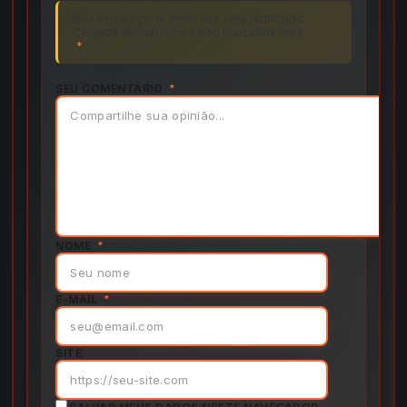
Seu endereço de email não será publicado.
Campos obrigatórios estão marcados com
*
SEU COMENTÁRIO
*
NOME
*
E-MAIL
*
SITE