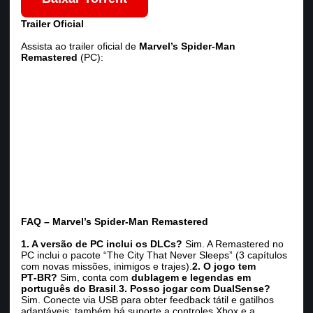
Trailer Oficial
Assista ao trailer oficial de
Marvel’s Spider-Man
Remastered
(PC):
FAQ – Marvel’s Spider-Man Remastered
1. A versão de PC inclui os DLCs?
Sim. A Remastered no
PC inclui o pacote “The City That Never Sleeps” (3 capítulos
com novas missões, inimigos e trajes).
2. O jogo tem
PT‑BR?
Sim, conta com
dublagem e legendas em
português do Brasil
.
3. Posso jogar com DualSense?
Sim. Conecte via USB para obter feedback tátil e gatilhos
adaptáveis; também há suporte a controles Xbox e a