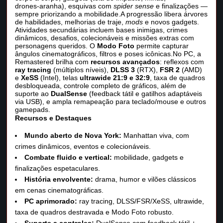
drones‑aranha), esquivas com
spider sense
e finalizações —
sempre priorizando a mobilidade.A progressão libera árvores
de habilidades, melhorias de traje,
mods
e novos gadgets.
Atividades secundárias incluem bases inimigas, crimes
dinâmicos, desafios, colecionáveis e missões extras com
personagens queridos. O
Modo Foto
permite capturar
ângulos cinematográficos, filtros e poses icônicas.No PC, a
Remastered brilha com
recursos avançados
: reflexos com
ray tracing
(múltiplos níveis),
DLSS 3
(RTX),
FSR 2
(AMD)
e
XeSS
(Intel), telas
ultrawide 21:9 e 32:9
, taxa de quadros
desbloqueada, controle completo de gráficos, além de
suporte ao
DualSense
(feedback tátil e gatilhos adaptáveis
via USB), e ampla remapeação para teclado/mouse e outros
gamepads.
Recursos e Destaques
Mundo aberto de Nova York:
Manhattan viva, com
crimes dinâmicos, eventos e colecionáveis.
Combate fluido e vertical:
mobilidade, gadgets e
finalizações espetaculares.
História envolvente:
drama, humor e vilões clássicos
em cenas cinematográficas.
PC aprimorado:
ray tracing, DLSS/FSR/XeSS, ultrawide,
taxa de quadros destravada e Modo Foto robusto.