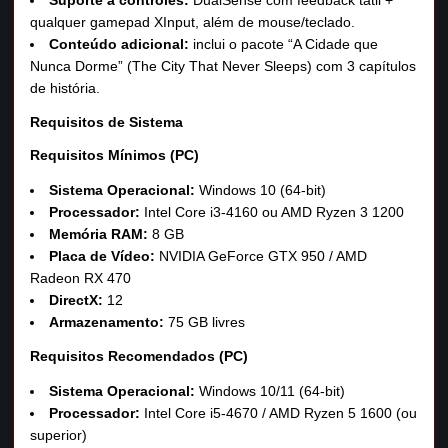
Suporte a controles:
DualSense com feedback tátil +
qualquer gamepad XInput, além de mouse/teclado.
Conteúdo adicional:
inclui o pacote “A Cidade que
Nunca Dorme” (The City That Never Sleeps) com 3 capítulos
de história.
Requisitos de Sistema
Requisitos Mínimos (PC)
Sistema Operacional:
Windows 10 (64‑bit)
Processador:
Intel Core i3‑4160 ou AMD Ryzen 3 1200
Memória RAM:
8 GB
Placa de Vídeo:
NVIDIA GeForce GTX 950 / AMD
Radeon RX 470
DirectX:
12
Armazenamento:
75 GB livres
Requisitos Recomendados (PC)
Sistema Operacional:
Windows 10/11 (64‑bit)
Processador:
Intel Core i5‑4670 / AMD Ryzen 5 1600 (ou
superior)