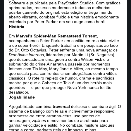
Software e publicada pela PlayStation Studios. Com gráficos
aprimorados, recursos modernos e todas as melhorias
pós‑lançamento do original, esta edição entrega mundo
aberto vibrante, combate fluido e uma história emocionante
estrelada por Peter Parker em seu auge como herói.
História
Em
Marvel’s Spider-Man Remastered Torrent
,
acompanhamos Peter Parker em conflito entre a vida civil e
a de super‑herói. Enquanto trabalha em pesquisas ao lado
do Dr. Otto Octavius, Peter enfrenta uma nova ameaça: os
Demônios Internos
, liderados por Martin Li (Sr. Negativo),
que desencadeiam uma guerra contra Wilson Fisk e o
submundo do crime.A narrativa passeia por momentos
íntimos com Tia May, Mary Jane e Miles, ao mesmo tempo
que escala para confrontos cinematográficos contra vilões
clássicos. O roteiro repleto de humor, drama e sacrifícios
mostra por que o Cabeça de Teia é um dos heróis mais
queridos — e por que proteger Nova York nunca foi tão
desafiador.
Jogabilidade
A jogabilidade combina
traversal
delicioso e combate ágil. O
sistema de balanço com teias é incrivelmente responsivo:
arremesse‑se entre arranha‑céus, use pontos de
ancoragem,
ziplines
e movimentos de acrobacia para
ganhar velocidade e estilo. No combate, misture ataques
corpo a corpo, gadgets (teia de impacto, minas,