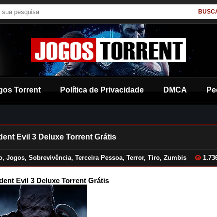
BUSC
gos Torrent
Política de Privacidade
DMCA
Pe
ent Evil 3 Deluxe Torrent Grátis
o
,
Jogos
,
Sobrevivência
,
Terceira Pessoa
,
Terror
,
Tiro
,
Zumbis
1.73
dent Evil 3 Deluxe Torrent Grátis