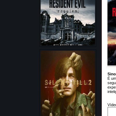
Sino
É um
segue
expe
inte
Víde