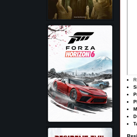
R
S
P
P
M
D
T
Resi