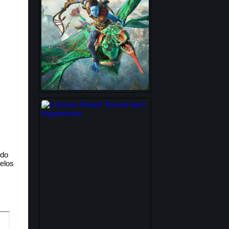
edo
pelos