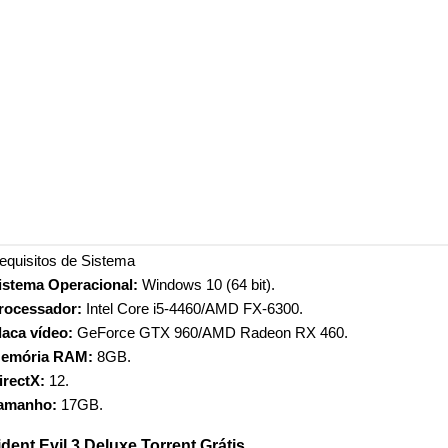
equisitos de Sistema
istema Operacional:
Windows 10 (64 bit).
rocessador:
Intel Core i5-4460/AMD FX-6300.
laca vídeo:
GeForce GTX 960/AMD Radeon RX 460.
emória RAM:
8GB.
irectX:
12.
amanho:
17GB.
dent Evil 3 Deluxe Torrent Grátis