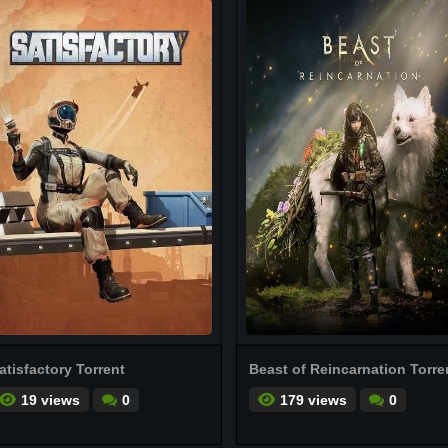
atisfactory Torrent
Beast of Reincarnation Torre
19 views
0
179 views
0