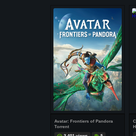
Avatar: Frontiers of Pandora
C
Torrent
H
3.401 views
5