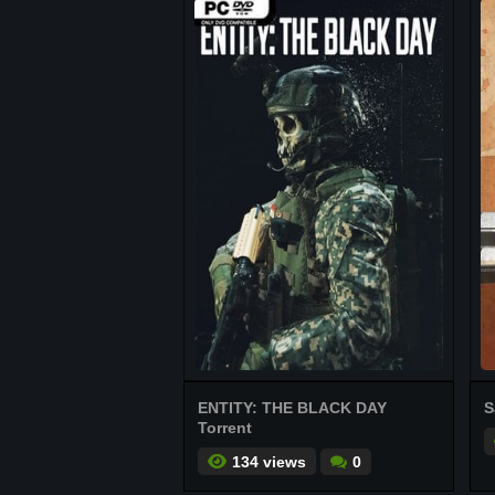
ENTITY: THE BLACK DAY
S
Torrent
134 views
0