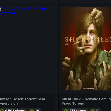
rimson Desert Torrent Sem
Silent Hill 2 – Remake Para P
ypervision
Fraco Torrent
6.563 views
10
277 views
0