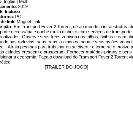
o
: Inglês | Multi
çamento
: 2019
k
:
Incluso
aforma
: PC
 de link
: Magnet Link
rição:
Em Transport Fever 2 Torrent, dê ao mundo a infraestrutura d
sporte necessária e ganhe muito dinheiro com serviços de transporte
onalizados. Observe seus trens zunindo nos trilhos, ônibus e camin
ando nas rodovias, seus trens zunindo na água e seus aviões voando
u. . Atraia pessoas para trabalhar ou se divertir e torne-se o motivo 
 as cidades crescem e prosperam. Fornecer matérias-primas e bens
lsionar a economia. Faça o download do Transport Fever 2 Torrent via
ético.
[TRAILER DO JOGO]