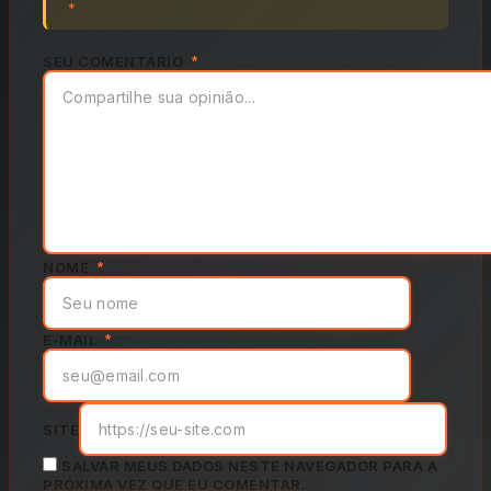
*
SEU COMENTÁRIO
*
NOME
*
E-MAIL
*
SITE
SALVAR MEUS DADOS NESTE NAVEGADOR PARA A
PRÓXIMA VEZ QUE EU COMENTAR.