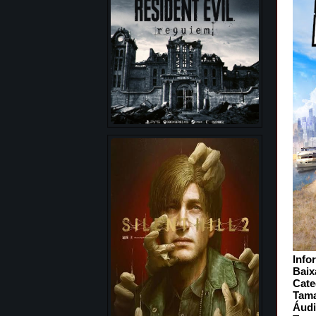
Info
Baix
Cate
Tam
Áud