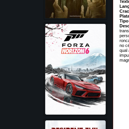
Text
Lan
Crac
Plat
Tipo
Desc
tran
pers
ronc
no cé
qual
impu
magn