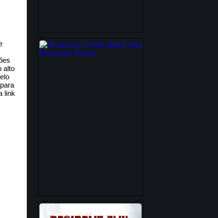
e
hões
 alto
pelo
 para
 link