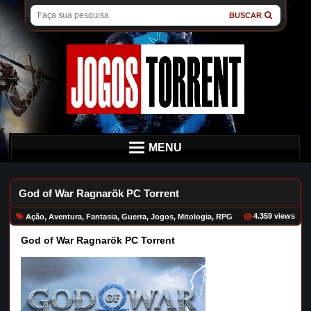
BUSCAR
MENU
God of War Ragnarök PC Torrent
4.359 views
Ação
,
Aventura
,
Fantasia
,
Guerra
,
Jogos
,
Mitologia
,
RPG
God of War Ragnarök PC Torrent