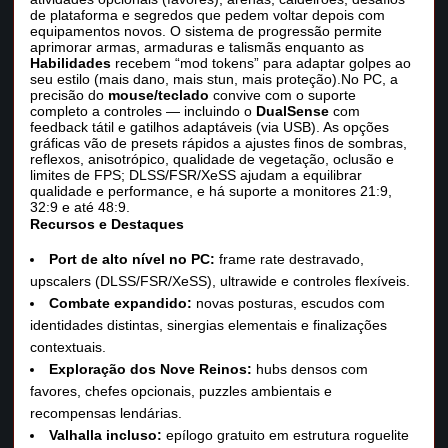
de plataforma e segredos que pedem voltar depois com
equipamentos novos. O sistema de progressão permite
aprimorar armas, armaduras e talismãs enquanto as
Habilidades
recebem “mod tokens” para adaptar golpes ao
seu estilo (mais dano, mais stun, mais proteção).No PC, a
precisão do
mouse/teclado
convive com o suporte
completo a controles — incluindo o
DualSense
com
feedback tátil e gatilhos adaptáveis (via USB). As opções
gráficas vão de presets rápidos a ajustes finos de sombras,
reflexos, anisotrópico, qualidade de vegetação, oclusão e
limites de FPS; DLSS/FSR/XeSS ajudam a equilibrar
qualidade e performance, e há suporte a monitores 21:9,
32:9 e até 48:9.
Recursos e Destaques
Port de alto nível no PC:
frame rate destravado,
upscalers (DLSS/FSR/XeSS), ultrawide e controles flexíveis.
Combate expandido:
novas posturas, escudos com
identidades distintas, sinergias elementais e finalizações
contextuais.
Exploração dos Nove Reinos:
hubs densos com
favores, chefes opcionais, puzzles ambientais e
recompensas lendárias.
Valhalla incluso:
epílogo gratuito em estrutura roguelite