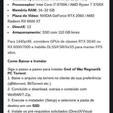
Processador:
Intel Core i7‑9700K / AMD Ryzen 7 3700X
Memória RAM:
16–32 GB
Placa de Vídeo:
NVIDIA GeForce RTX 2060 / AMD
Radeon RX 6600 XT
DirectX:
12
Armazenamento:
SSD com 110 GB livres
Para 1440p/4K, considere GPUs de classes RTX 30/40 ou
RX 6000/7000 e habilite DLSS/FSR/XeSS para manter FPS
altos.
Como Baixar e Instalar
Siga o passo a passo para instalar
God of War Ragnarök
PC Torrent
:
Baixe o arquivo via torrent no cliente de sua preferência
(qBittorrent, BitTorrent etc.).
Concluído o download, extraia o conteúdo com
WinRAR/7‑Zip.
Execute o instalador (Setup) e selecione a pasta de
destino em um
SSD
.
Instale os pré‑requisitos solicitados (DirectX/Visual