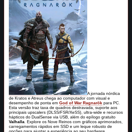
A jornada nórdica
de Kratos e Atreus chega ao computador com visual e
desempenho de ponta em
God of War Ragnarök
para PC.
Esta versão traz taxa de quadros destravada, suporte aos
principais upscalers (DLSS/FSR/XeSS), ultra‑wide e recursos
hápticos do DualSense via USB, além do epílogo gratuito
Valhalla
. Explore os Nove Reinos com gráficos aprimorados,
carregamentos rápidos em SSD e um leque robusto de
opções para ajustar a experiência ao seu hardware.