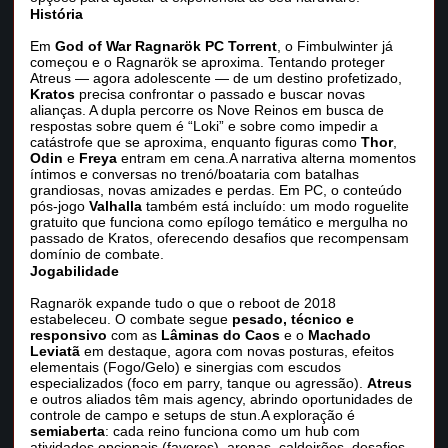
História
Em
God of War Ragnarök PC Torrent
, o Fimbulwinter já
começou e o Ragnarök se aproxima. Tentando proteger
Atreus — agora adolescente — de um destino profetizado,
Kratos
precisa confrontar o passado e buscar novas
alianças. A dupla percorre os Nove Reinos em busca de
respostas sobre quem é “Loki” e sobre como impedir a
catástrofe que se aproxima, enquanto figuras como
Thor
,
Odin
e
Freya
entram em cena.A narrativa alterna momentos
íntimos e conversas no trenó/boataria com batalhas
grandiosas, novas amizades e perdas. Em PC, o conteúdo
pós‑jogo
Valhalla
também está incluído: um modo roguelite
gratuito que funciona como epílogo temático e mergulha no
passado de Kratos, oferecendo desafios que recompensam
domínio de combate.
Jogabilidade
Ragnarök expande tudo o que o reboot de 2018
estabeleceu. O combate segue
pesado, técnico e
responsivo
com as
Lâminas do Caos
e o
Machado
Leviatã
em destaque, agora com novas posturas, efeitos
elementais (Fogo/Gelo) e sinergias com escudos
especializados (foco em parry, tanque ou agressão).
Atreus
e outros aliados têm mais agency, abrindo oportunidades de
controle de campo e setups de stun.A exploração é
semiaberta
: cada reino funciona como um hub com
atividades opcionais (favores), arenas, caldeirões, desafios