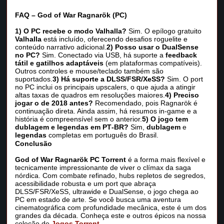
FAQ – God of War Ragnarök (PC)
1) O PC recebe o modo Valhalla?
Sim. O epílogo gratuito
Valhalla
está incluído, oferecendo desafios roguelite e
conteúdo narrativo adicional.
2) Posso usar o DualSense
no PC?
Sim. Conectado via USB, há suporte a
feedback
tátil e gatilhos adaptáveis
(em plataformas compatíveis).
Outros controles e mouse/teclado também são
suportados.
3) Há suporte a DLSS/FSR/XeSS?
Sim. O port
no PC inclui os principais upscalers, o que ajuda a atingir
altas taxas de quadros em resoluções maiores.
4) Preciso
jogar o de 2018 antes?
Recomendado, pois Ragnarök é
continuação direta. Ainda assim, há resumos in‑game e a
história é compreensível sem o anterior.
5) O jogo tem
dublagem e legendas em PT‑BR?
Sim,
dublagem
e
legendas
completas em português do Brasil.
Conclusão
God of War Ragnarök PC Torrent
é a forma mais flexível e
tecnicamente impressionante de viver o clímax da saga
nórdica. Com combate refinado, hubs repletos de segredos,
acessibilidade robusta e um port que abraça
DLSS/FSR/XeSS, ultrawide e DualSense, o jogo chega ao
PC em estado de arte. Se você busca uma aventura
cinematográfica com profundidade mecânica, este é um dos
grandes da década. Conheça este e outros épicos na nossa
coleção de
Jogos Torrent
.