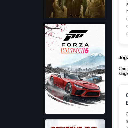
Joga
Crim
sing
O
m