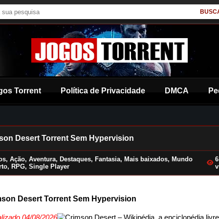
BUSC
gos Torrent
Política de Privacidade
DMCA
Pe
son Desert Torrent Sem Hypervision
os
,
Ação
,
Aventura
,
Destaques
,
Fantasia
,
Mais baixados
,
Mundo
6
rto
,
RPG
,
Single Player
v
son Desert Torrent Sem Hypervision
alizado 04/08/2026