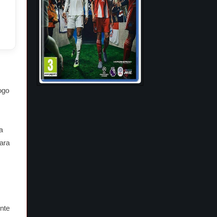
.
ogo
a
ara
nte