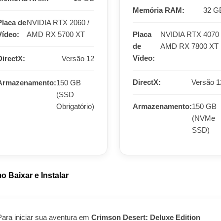
Memória RAM:
32 G
Placa de
NVIDIA RTX 2060 /
Vídeo:
AMD RX 5700 XT
Placa
NVIDIA RTX 4070 
de
AMD RX 7800 XT
Vídeo:
DirectX:
Versão 12
DirectX:
Versão 1
Armazenamento:
150 GB
(SSD
Obrigatório)
Armazenamento:
150 GB
(NVMe
SSD)
 Baixar e Instalar
Para iniciar sua aventura em
Crimson Desert: Deluxe Edition