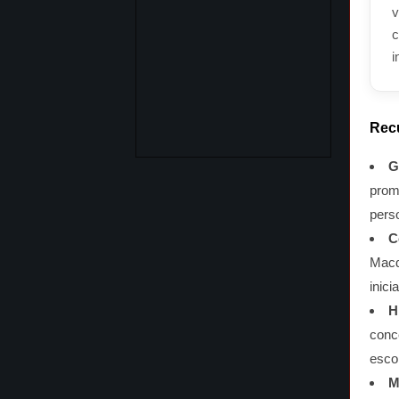
v
c
i
Rec
G
prom
pers
C
Macd
inici
H
conc
escol
M