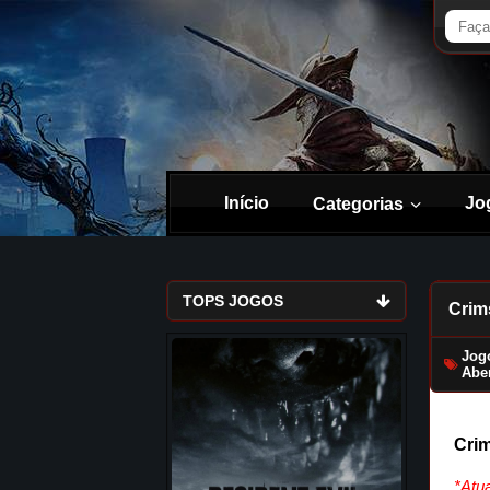
Início
Jo
Categorias
TOPS JOGOS
Crim
Jog
Abe
Crim
*Atu