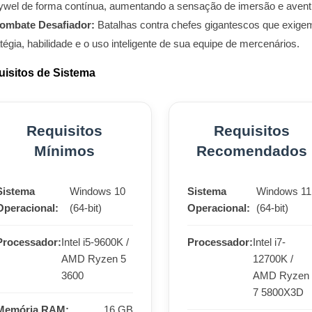
ywel de forma contínua, aumentando a sensação de imersão e avent
ombate Desafiador:
Batalhas contra chefes gigantescos que exige
tégia, habilidade e o uso inteligente de sua equipe de mercenários.
isitos de Sistema
Requisitos
Requisitos
Mínimos
Recomendados
Sistema
Windows 10
Sistema
Windows 11
Operacional:
(64-bit)
Operacional:
(64-bit)
Processador:
Intel i5-9600K /
Processador:
Intel i7-
AMD Ryzen 5
12700K /
3600
AMD Ryzen
7 5800X3D
Memória RAM:
16 GB