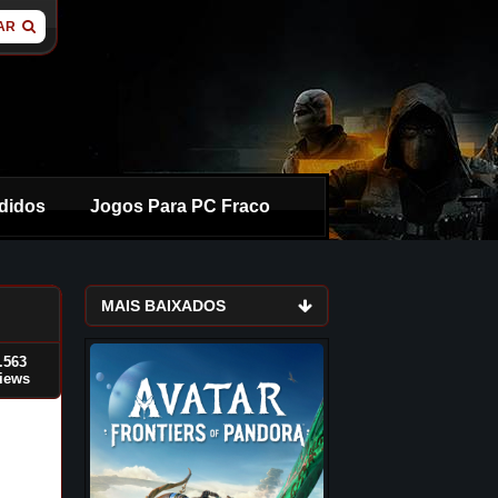
AR
didos
Jogos Para PC Fraco
MAIS BAIXADOS
.563
iews