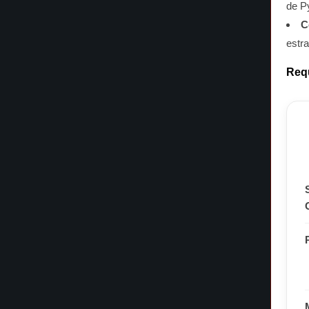
de P
C
estra
Requ