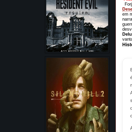
Forj
Dese
em m
narr
guerr
desv
Delu
vant
Hist