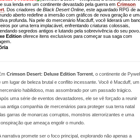
e sua lenda em um continente devastado pela guerra em
Crimson
rt
. Dos criadores de
Black Desert Online
, este aguardado RPG de 
undo aberto redefine a imersão com gráficos de nova geração e um
ativa profunda. Na pele do mercenário Macduff, você liderará um ban
eiros por uma terra implacável, enfrentando criaturas colossais,
endando segredos antigos e lutando pela sobrevivência do seu povo.
xe Edition
oferece itens exclusivos para começar sua saga com
agem.
ória
Em
Crimson Desert: Deluxe Edition Torrent
, o continente de Pywel
é um lugar de beleza brutal e conflito incessante. Você é Macduff, um
mercenário habilidoso, mas assombrado por um passado trágico.
Após uma série de eventos devastadores, ele se vê forçado a reunir
sua antiga companhia de mercenários para proteger sua terra natal
das garras de monarcas corruptos, monstros aterrorizantes e uma
conspiração que ameaça engolir o mundo.
A narrativa promete ser o foco principal, explorando não apenas a