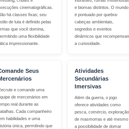
restling, chutes e
vibrantes, ruínas misteriosas
xecuções cinematográficas.
e biomas distintos. O mundo
ão há classes fixas; seu
é pontuado por quebra-
stilo de luta é definido pelas
cabeças ambientais,
rmas que você domina,
segredos e eventos
ermitindo uma flexibilidade
dinâmicos que recompensa
ática impressionante.
a curiosidade.
Comande Seus
Atividades
Mercenários
Secundárias
Imersivas
ecrute e comande uma
quipe de mercenários em
Além da guerra, o jogo
empo real durante as
oferece atividades como
atalhas. Cada companheiro
pesca, comércio, exploração
em habilidades e uma
de masmorras e até mesmo
istória única, permitindo que
a possibilidade de domar