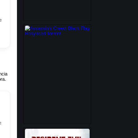
e
ncia
ra.
e