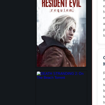
w
e
N
e
a
p
t
R
e
t
b
t
h