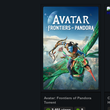
Avatar: Frontiers of Pandora
C
Torrent
H
3.401 views
5