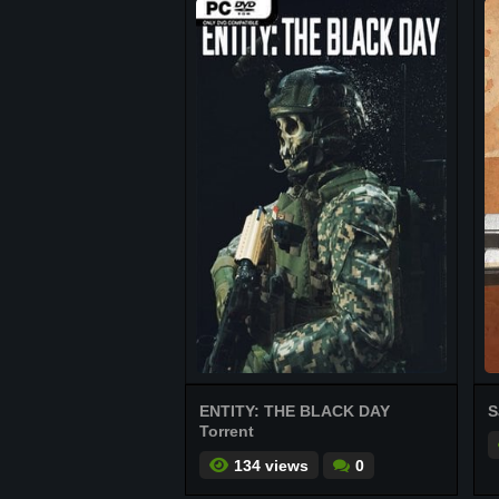
ENTITY: THE BLACK DAY
S
Torrent
134 views
0