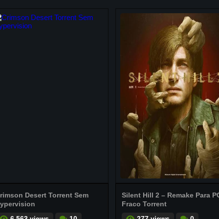
rimson Desert Torrent Sem
Silent Hill 2 – Remake Para P
ypervision
Fraco Torrent
6.563 views
10
277 views
0