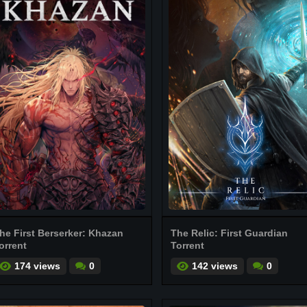
he First Berserker: Khazan
The Relic: First Guardian
orrent
Torrent
174 views
0
142 views
0