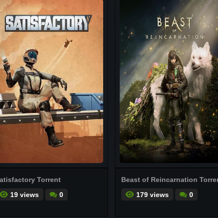
atisfactory Torrent
Beast of Reincarnation Torre
19 views
0
179 views
0