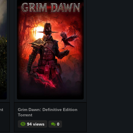
nt
Grim Dawn: Definitive Edition
Torrent
94 views
0