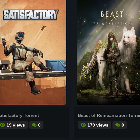
atisfactory Torrent
Beast of Reincarnation Torre
19 views
0
179 views
0