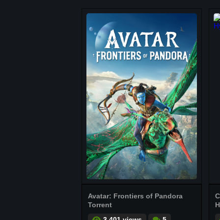
Avatar: Frontiers of Pandora
C
Torrent
H
3.401 views
5