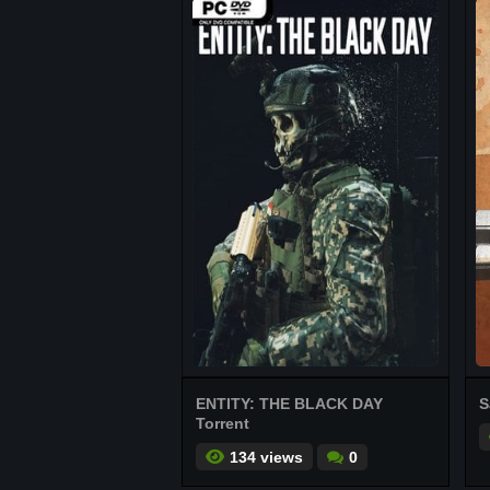
ENTITY: THE BLACK DAY
S
Torrent
134 views
0