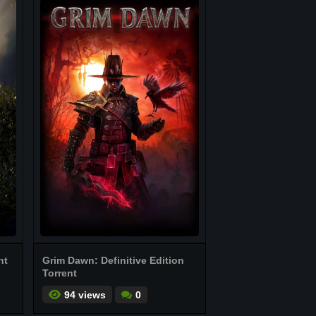
nt
Grim Dawn: Definitive Edition
Torrent
94 views
0