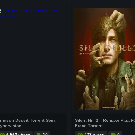
rimson Desert Torrent Sem
Silent Hill 2 – Remake Para P
ypervision
Fraco Torrent
6.563 views
10
277 views
0