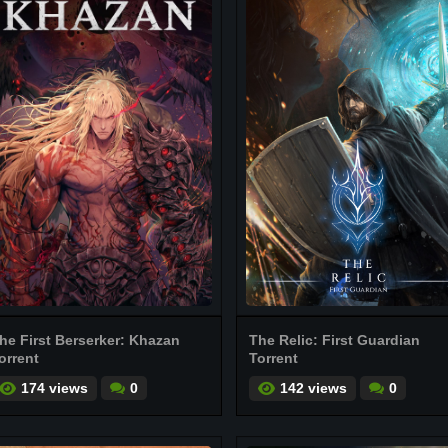
he First Berserker: Khazan
The Relic: First Guardian
orrent
Torrent
174 views
0
142 views
0