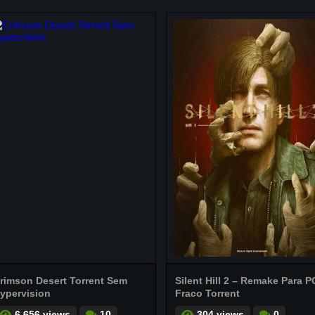
rimson Desert Torrent Sem
Silent Hill 2 – Remake Para P
ypervision
Fraco Torrent
6.656 views
10
304 views
0