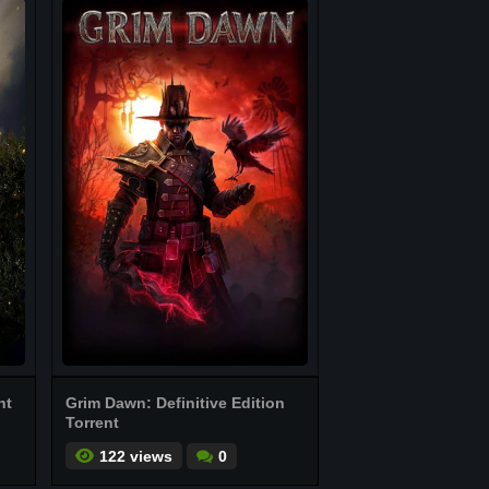
nt
Grim Dawn: Definitive Edition
Torrent
122 views
0