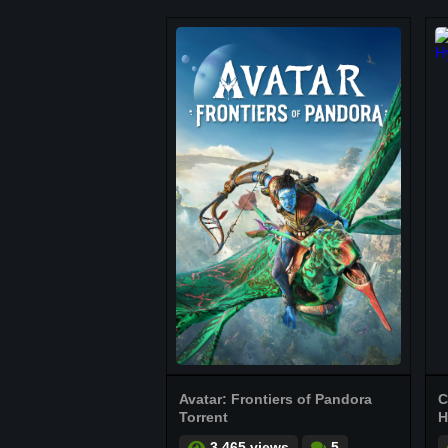
Avatar: Frontiers of Pandora
C
Torrent
H
3.465 views
5