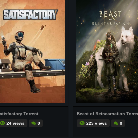
atisfactory Torrent
Beast of Reincarnation Torre
24 views
0
223 views
0