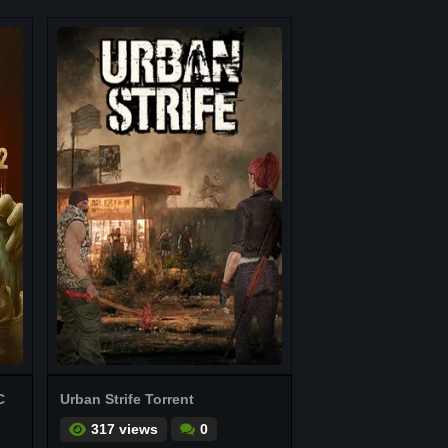
C
Urban Strife Torrent
317 views
0