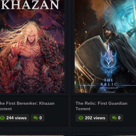
he First Berserker: Khazan
The Relic: First Guardian
orrent
Torrent
244 views
0
202 views
0