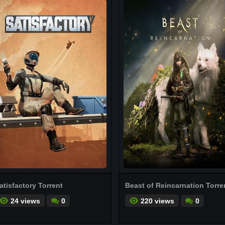
atisfactory Torrent
Beast of Reincarnation Torre
24 views
0
220 views
0