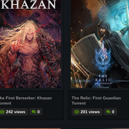
he First Berserker: Khazan
The Relic: First Guardian
orrent
Torrent
242 views
0
201 views
0