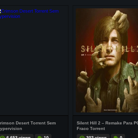
rimson Desert Torrent Sem
Silent Hill 2 – Remake Para P
ypervision
Fraco Torrent
6.653 views
10
302 views
0