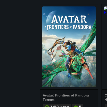
Avatar: Frontiers of Pandora
C
Torrent
H
3.462 views
5