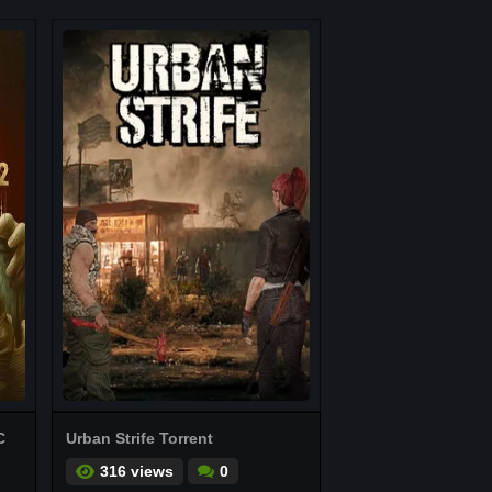
C
Urban Strife Torrent
316 views
0