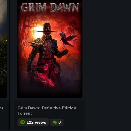
nt
Grim Dawn: Definitive Edition
Torrent
122 views
0