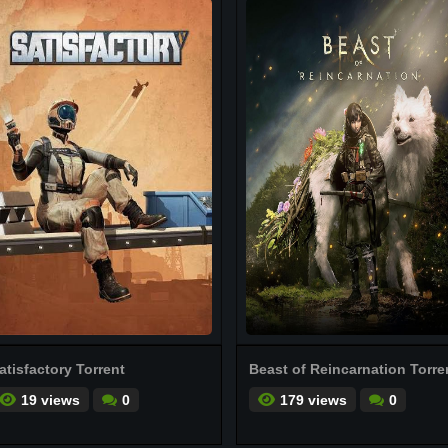
atisfactory Torrent
Beast of Reincarnation Torre
19 views
0
179 views
0