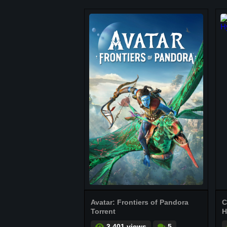
Avatar: Frontiers of Pandora
C
Torrent
H
3.401 views
5