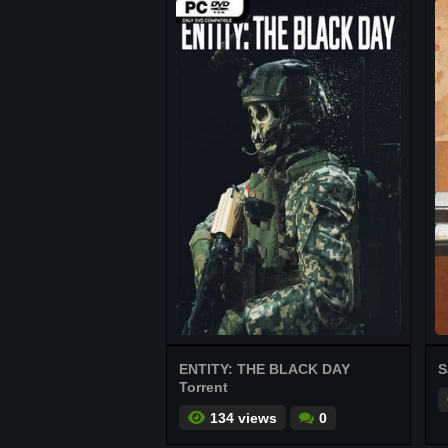
ENTITY: THE BLACK DAY
S
Torrent
134 views
0