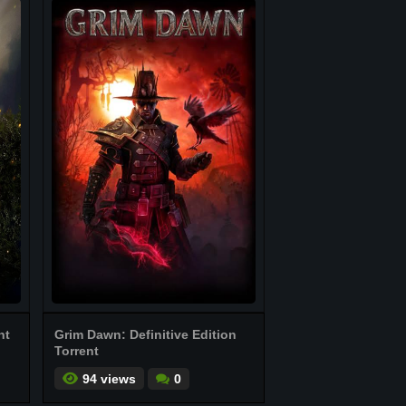
nt
Grim Dawn: Definitive Edition
Torrent
94 views
0