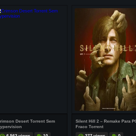
rimson Desert Torrent Sem
Silent Hill 2 – Remake Para P
ypervision
Fraco Torrent
6.562 views
10
277 views
0