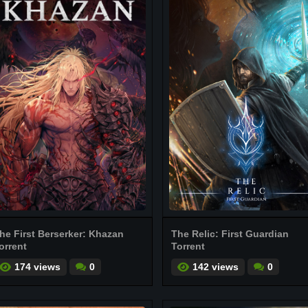
he First Berserker: Khazan
The Relic: First Guardian
orrent
Torrent
174 views
0
142 views
0