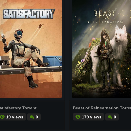
atisfactory Torrent
Beast of Reincarnation Torre
19 views
0
179 views
0