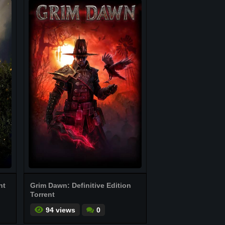
nt
Grim Dawn: Definitive Edition
Torrent
94 views
0