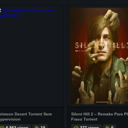
rimson Desert Torrent Sem
Silent Hill 2 – Remake Para P
ypervision
Fraco Torrent
6.562 views
10
277 views
0