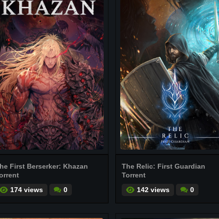
he First Berserker: Khazan
The Relic: First Guardian
orrent
Torrent
174 views
0
142 views
0