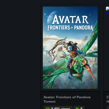
Avatar: Frontiers of Pandora
C
Torrent
H
3.401 views
5