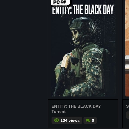
ENTITY: THE BLACK DAY
S
Torrent
134 views
0