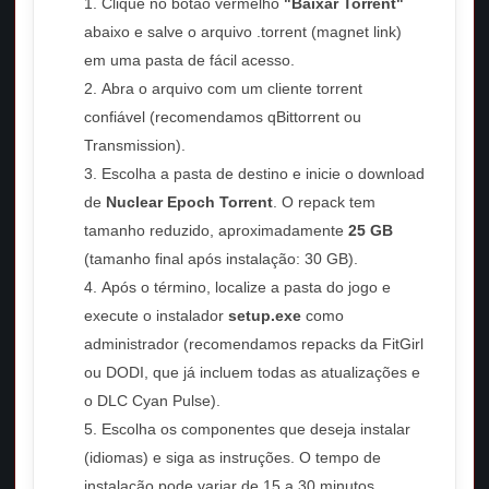
Clique no botão vermelho
"Baixar Torrent"
abaixo e salve o arquivo .torrent (magnet link)
em uma pasta de fácil acesso.
Abra o arquivo com um cliente torrent
confiável (recomendamos qBittorrent ou
Transmission).
Escolha a pasta de destino e inicie o download
de
Nuclear Epoch Torrent
. O repack tem
tamanho reduzido, aproximadamente
25 GB
(tamanho final após instalação: 30 GB).
Após o término, localize a pasta do jogo e
execute o instalador
setup.exe
como
administrador (recomendamos repacks da FitGirl
ou DODI, que já incluem todas as atualizações e
o DLC Cyan Pulse).
Escolha os componentes que deseja instalar
(idiomas) e siga as instruções. O tempo de
instalação pode variar de 15 a 30 minutos,