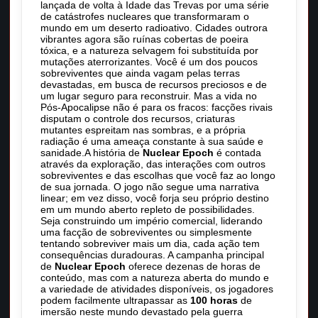
lançada de volta à Idade das Trevas por uma série
de catástrofes nucleares que transformaram o
mundo em um deserto radioativo. Cidades outrora
vibrantes agora são ruínas cobertas de poeira
tóxica, e a natureza selvagem foi substituída por
mutações aterrorizantes. Você é um dos poucos
sobreviventes que ainda vagam pelas terras
devastadas, em busca de recursos preciosos e de
um lugar seguro para reconstruir. Mas a vida no
Pós-Apocalipse não é para os fracos: facções rivais
disputam o controle dos recursos, criaturas
mutantes espreitam nas sombras, e a própria
radiação é uma ameaça constante à sua saúde e
sanidade.A história de
Nuclear Epoch
é contada
através da exploração, das interações com outros
sobreviventes e das escolhas que você faz ao longo
de sua jornada. O jogo não segue uma narrativa
linear; em vez disso, você forja seu próprio destino
em um mundo aberto repleto de possibilidades.
Seja construindo um império comercial, liderando
uma facção de sobreviventes ou simplesmente
tentando sobreviver mais um dia, cada ação tem
consequências duradouras. A campanha principal
de
Nuclear Epoch
oferece dezenas de horas de
conteúdo, mas com a natureza aberta do mundo e
a variedade de atividades disponíveis, os jogadores
podem facilmente ultrapassar as
100 horas
de
imersão neste mundo devastado pela guerra