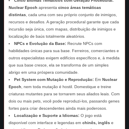
Cinco Biomas Temáticos com Geração Procedural:
Nuclear Epoch
apresenta
cinco áreas temáticas
distintas
, cada uma com seu próprio conjunto de inimigos,
recursos e desafios. A geração procedural garante que cada
incursão seja única, com mapas, distribuição de inimigos e
localização de baús totalmente aleatórios.
NPCs e Evolução da Base:
Recrute NPCs com
habilidades únicas para sua base. Ferreiros, comerciantes e
outros especialistas exigem edifícios específicos e, à medida
que sua base cresce, ela se transforma de um simples
abrigo em uma próspera comunidade.
Pet System com Mutação e Reprodução:
Em
Nuclear
Epoch
, nem toda mutação é hostil. Domestique e treine
criaturas mutantes para se tornarem seus aliados leais. Com
dois ou mais pets, você pode reproduzi-los, passando genes
fortes para criar descendentes ainda mais poderosos.
Localização e Suporte a Idiomas:
O jogo está
disponível com interface e legendas em
chinês, inglês
e