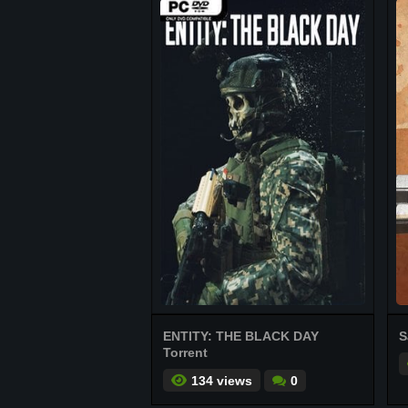
ENTITY: THE BLACK DAY
S
Torrent
134 views
0