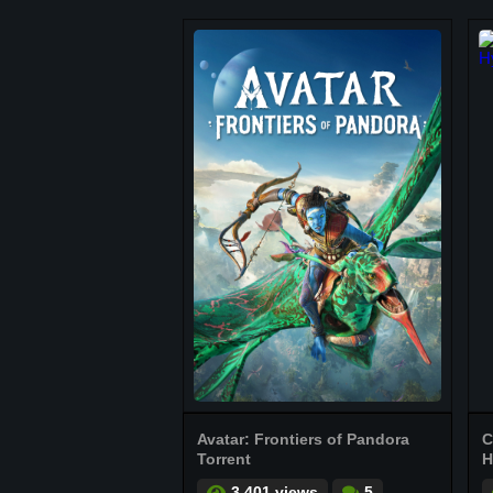
Avatar: Frontiers of Pandora
C
Torrent
H
3.401 views
5