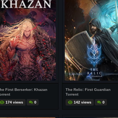
he First Berserker: Khazan
The Relic: First Guardian
orrent
Torrent
174 views
0
142 views
0