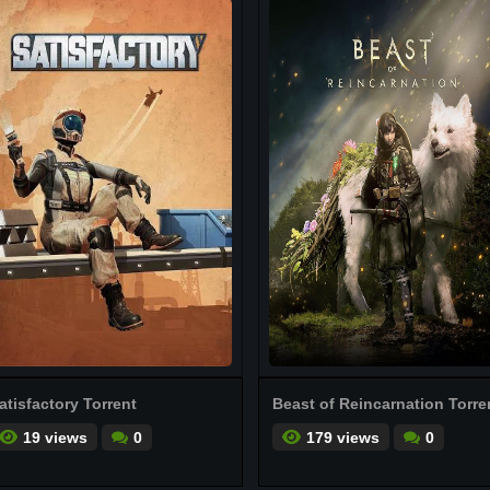
atisfactory Torrent
Beast of Reincarnation Torre
19 views
0
179 views
0