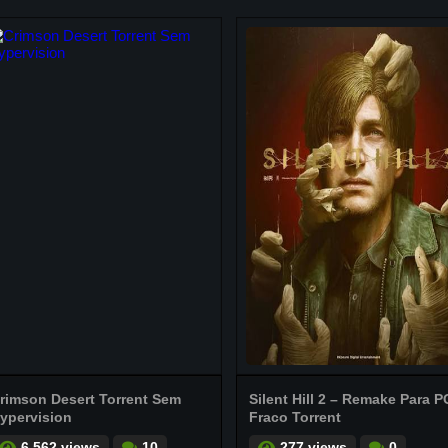
rimson Desert Torrent Sem
Silent Hill 2 – Remake Para P
ypervision
Fraco Torrent
6.562 views
10
277 views
0