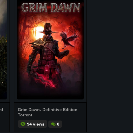
nt
Grim Dawn: Definitive Edition
Torrent
94 views
0