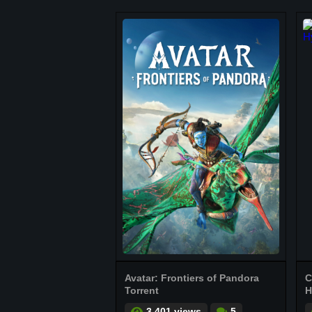
Avatar: Frontiers of Pandora
C
Torrent
H
3.401 views
5