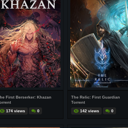
he First Berserker: Khazan
The Relic: First Guardian
orrent
Torrent
174 views
0
142 views
0