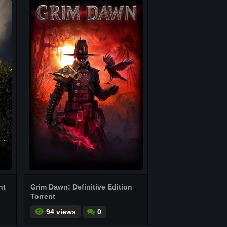
nt
Grim Dawn: Definitive Edition
Torrent
94 views
0