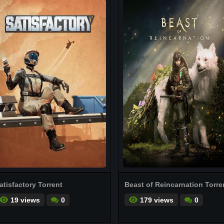
atisfactory Torrent
Beast of Reincarnation Torre
19 views
0
179 views
0