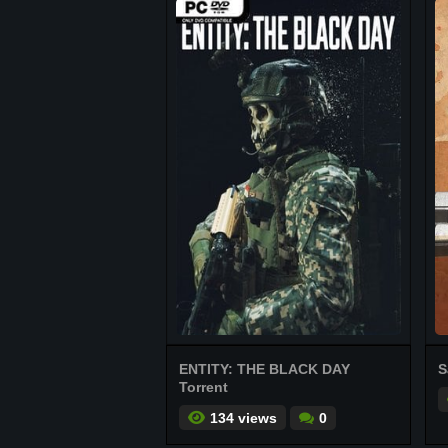
ENTITY: THE BLACK DAY
S
Torrent
134 views
0