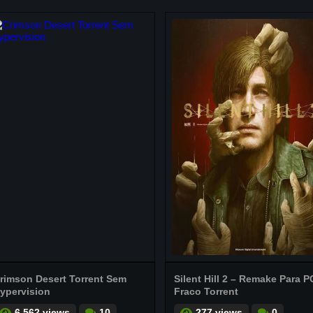
rimson Desert Torrent Sem
Silent Hill 2 – Remake Para P
ypervision
Fraco Torrent
6.562 views
10
277 views
0