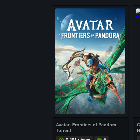
Avatar: Frontiers of Pandora
C
Torrent
H
3.401 views
5