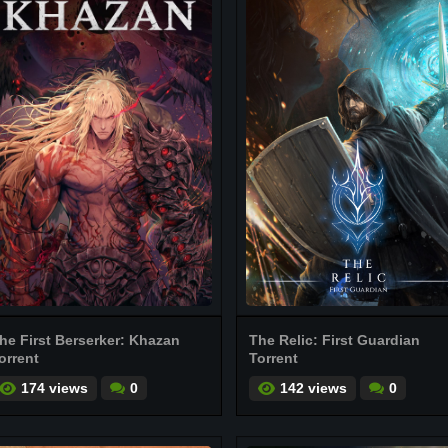
he First Berserker: Khazan
The Relic: First Guardian
orrent
Torrent
174 views
0
142 views
0