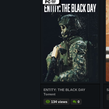
ENTITY: THE BLACK DAY
S
Torrent
134 views
0