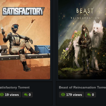
atisfactory Torrent
Beast of Reincarnation Torre
19 views
0
179 views
0