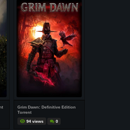
nt
Grim Dawn: Definitive Edition
Torrent
94 views
0