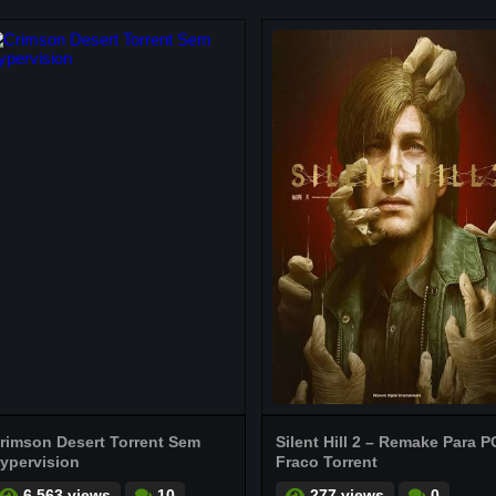
rimson Desert Torrent Sem
Silent Hill 2 – Remake Para P
ypervision
Fraco Torrent
6.563 views
10
277 views
0