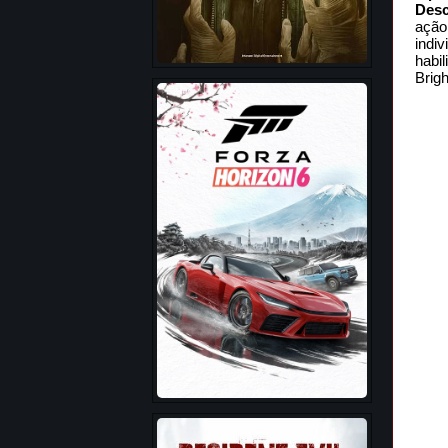
Desc
ação
indi
habi
Brig