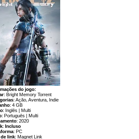
rmações do jogo:
ar
: Bright Memory Torrent
gorias
: Ação, Aventura, Indie
anho
: 4 GB
io
: Inglês | Multi
o
: Português | Multi
çamento
: 2020
k
:
Incluso
aforma
: PC
 de link
: Magnet Link