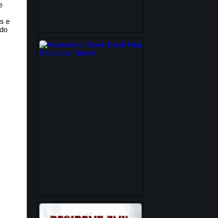
e
s e
 do