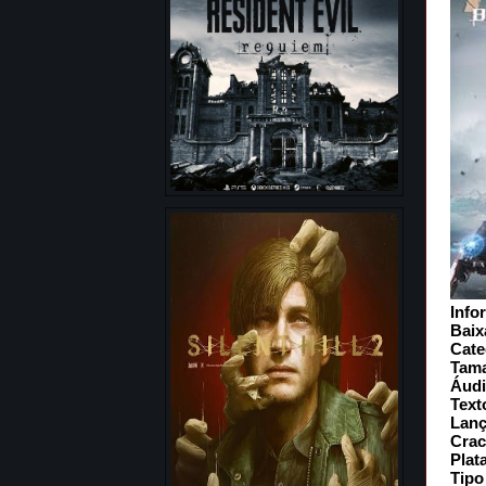
Info
Baix
Cate
Tam
Áud
Text
Lan
Crac
Plat
Tipo