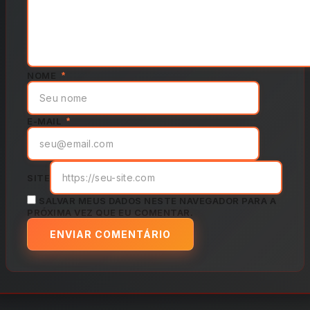
NOME
*
E-MAIL
*
SITE
SALVAR MEUS DADOS NESTE NAVEGADOR PARA A
PRÓXIMA VEZ QUE EU COMENTAR.