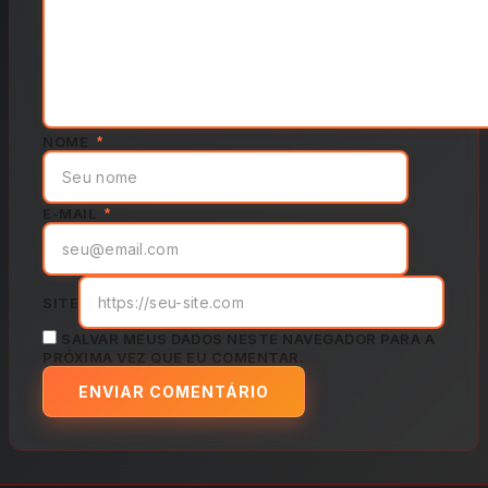
NOME
*
E-MAIL
*
SITE
SALVAR MEUS DADOS NESTE NAVEGADOR PARA A
PRÓXIMA VEZ QUE EU COMENTAR.