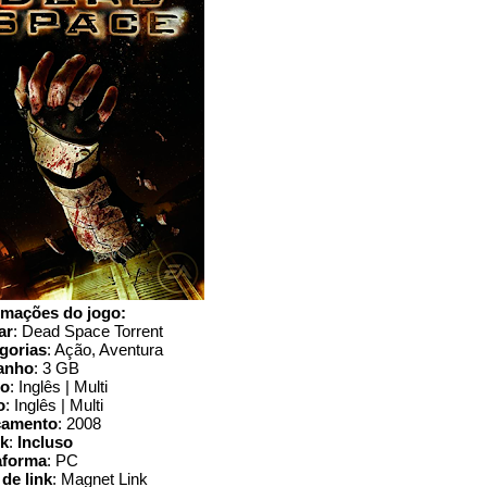
rmações do jogo:
ar
: Dead Space Torrent
gorias
: Ação, Aventura
anho
: 3 GB
io
: Inglês | Multi
o
: Inglês | Multi
çamento
: 2008
k
:
Incluso
aforma
: PC
 de link
: Magnet Link