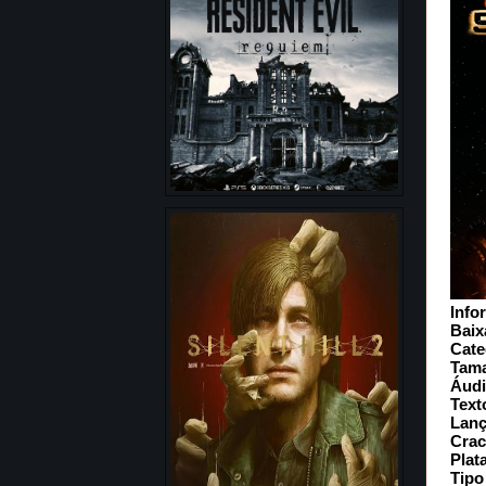
Info
Baix
Cate
Tam
Áud
Text
Lan
Crac
Plat
Tipo