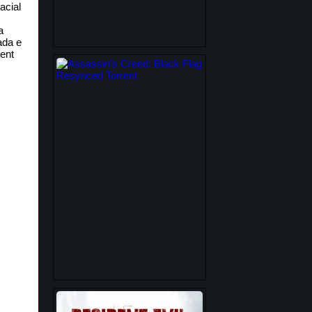
acial
a
ada e
ent