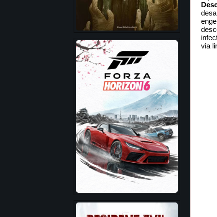
Desc
desa
enge
desc
infe
via l