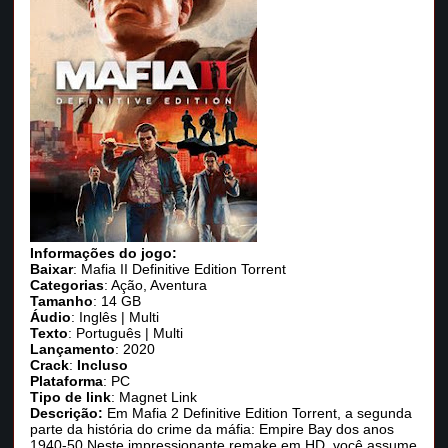
Informações do jogo:
Baixar
: Mafia II Definitive Edition Torrent
Categorias
: Ação, Aventura
Tamanho
: 14 GB
Áudio
: Inglês | Multi
Texto
: Português | Multi
Lançamento
: 2020
Crack
:
Incluso
Plataforma
: PC
Tipo de link
: Magnet Link
Descrição:
Em Mafia 2 Definitive Edition Torrent, a segunda
parte da história do crime da máfia: Empire Bay dos anos
1940-50 Neste impressionante remake em HD, você assume