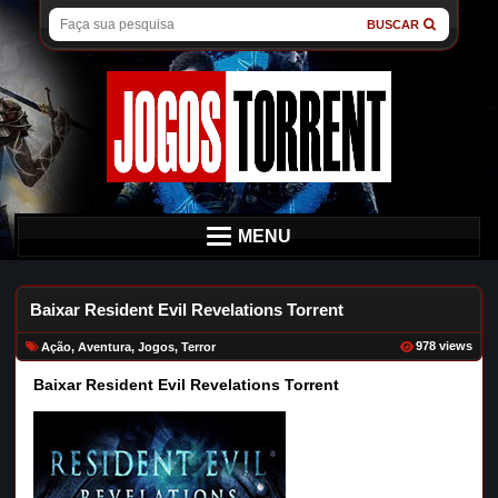
BUSCAR
MENU
Baixar Resident Evil Revelations Torrent
978 views
Ação
,
Aventura
,
Jogos
,
Terror
Baixar Resident Evil Revelations Torrent