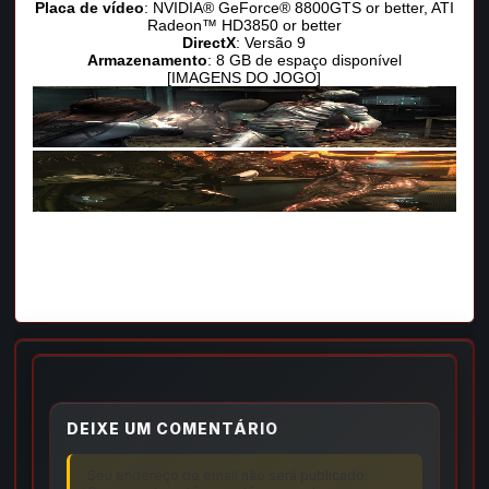
Placa de vídeo
: NVIDIA® GeForce® 8800GTS or better, ATI
Radeon™ HD3850 or better
DirectX
: Versão 9
Armazenamento
: 8 GB de espaço disponível
[IMAGENS DO JOGO]
DEIXE UM COMENTÁRIO
Seu endereço de email não será publicado.