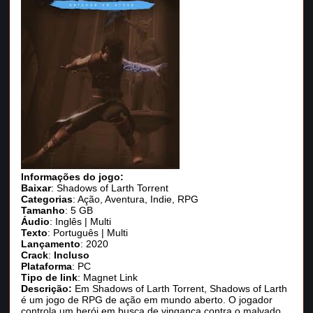
Informações do jogo:
Baixar
: Shadows of Larth Torrent
Categorias
: Ação, Aventura, Indie, RPG
Tamanho
: 5 GB
Áudio
: Inglês | Multi
Texto
: Português | Multi
Lançamento
: 2020
Crack
:
Incluso
Plataforma
: PC
Tipo de link
: Magnet Link
Descrição:
Em Shadows of Larth Torrent, Shadows of Larth
é um jogo de RPG de ação em mundo aberto. O jogador
controla um herói em busca de vingança contra o malvado