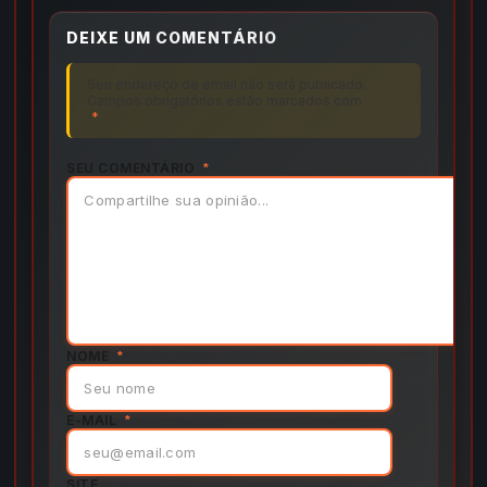
DEIXE UM COMENTÁRIO
Seu endereço de email não será publicado.
Campos obrigatórios estão marcados com
*
SEU COMENTÁRIO
*
NOME
*
E-MAIL
*
SITE