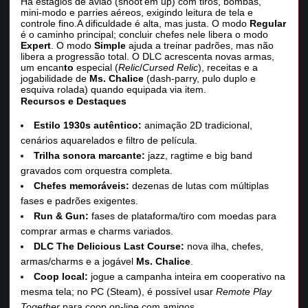
Há estágios de avião (shoot’em up) com tiros, bombas,
mini‑modo e parries aéreos, exigindo leitura de tela e
controle fino.A dificuldade é alta, mas justa. O modo
Regular
é o caminho principal; concluir chefes nele libera o modo
Expert
. O modo
Simple
ajuda a treinar padrões, mas não
libera a progressão total. O DLC acrescenta novas armas,
um encan
to
especial (
Relic
/
Cursed Relic
), receitas e a
jogabilidade de
Ms. Chalice
(dash‑parry, pulo duplo e
esquiva rolada) quando equipada via item.
Recursos e Destaques
Estilo 1930s autêntico:
animação 2D tradicional,
cenários aquarelados e filtro de película.
Trilha sonora marcante:
jazz, ragtime e big band
gravados com orquestra completa.
Chefes memoráveis:
dezenas de lutas com múltiplas
fases e padrões exigentes.
Run & Gun:
fases de plataforma/tiro com moedas para
comprar armas e charms variados.
DLC The Delicious Last Course:
nova ilha, chefes,
armas/charms e a jogável
Ms. Chalice
.
Coop local:
jogue a campanha inteira em cooperativo na
mesma tela; no PC (Steam), é possível usar
Remote Play
Together
para coop on-line com amigos.