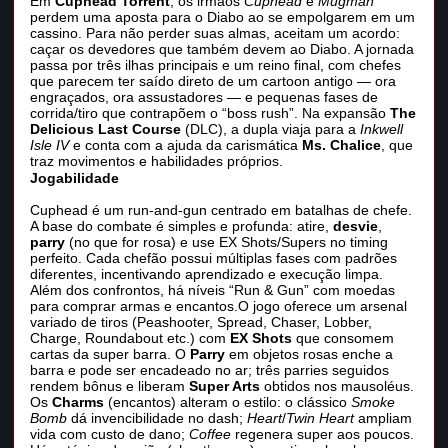
Em
Cuphead Torrent
, os irmãos
Cuphead
e
Mugman
perdem uma aposta para o Diabo ao se empolgarem em um
cassino. Para não perder suas almas, aceitam um acordo:
caçar os devedores que também devem ao Diabo. A jornada
passa por três ilhas principais e um reino final, com chefes
que parecem ter saído direto de um cartoon antigo — ora
engraçados, ora assustadores — e pequenas fases de
corrida/tiro que contrapõem o “boss rush”. Na expansão
The
Delicious Last Course
(DLC), a dupla viaja para a
Inkwell
Isle IV
e conta com a ajuda da carismática
Ms. Chalice
, que
traz movimentos e habilidades próprios.
Jogabilidade
Cuphead é um run‑and‑gun centrado em batalhas de chefe.
A base do combate é simples e profunda: atire,
desvie
,
parry
(no que for rosa) e use EX Shots/Supers no timing
perfeito. Cada chefão possui múltiplas fases com padrões
diferentes, incentivando aprendizado e execução limpa.
Além dos confrontos, há níveis “Run & Gun” com moedas
para comprar armas e encantos.O jogo oferece um arsenal
variado de tiros (Peashooter, Spread, Chaser, Lobber,
Charge, Roundabout etc.) com
EX Shots
que consomem
cartas da super barra. O
Parry
em objetos rosas enche a
barra e pode ser encadeado no ar; três parries seguidos
rendem bônus e liberam
Super Arts
obtidos nos mausoléus.
Os
Charms
(encantos) alteram o estilo: o clássico
Smoke
Bomb
dá invencibilidade no dash;
Heart
/
Twin Heart
ampliam
vida com custo de dano;
Coffee
regenera super aos poucos.