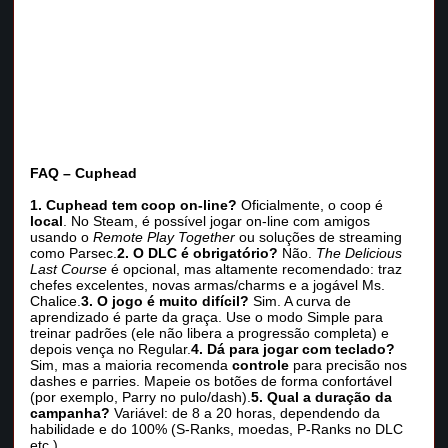
FAQ – Cuphead
1. Cuphead tem coop on-line?
Oficialmente, o coop é
local
. No Steam, é possível jogar on-line com amigos
usando o
Remote Play Together
ou soluções de streaming
como Parsec.
2. O DLC é obrigatório?
Não.
The Delicious
Last Course
é opcional, mas altamente recomendado: traz
chefes excelentes, novas armas/charms e a jogável Ms.
Chalice.
3. O jogo é muito difícil?
Sim. A curva de
aprendizado é parte da graça. Use o modo Simple para
treinar padrões (ele não libera a progressão completa) e
depois vença no Regular.
4. Dá para jogar com teclado?
Sim, mas a maioria recomenda
controle
para precisão nos
dashes e parries. Mapeie os botões de forma confortável
(por exemplo, Parry no pulo/dash).
5. Qual a duração da
campanha?
Variável: de 8 a 20 horas, dependendo da
habilidade e do 100% (S‑Ranks, moedas, P‑Ranks no DLC
etc.).