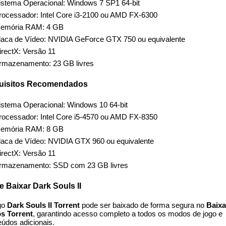
istema Operacional: Windows 7 SP1 64-bit
rocessador: Intel Core i3-2100 ou AMD FX-6300
emória RAM: 4 GB
laca de Vídeo: NVIDIA GeForce GTX 750 ou equivalente
irectX: Versão 11
rmazenamento: 23 GB livres
uisitos Recomendados
istema Operacional: Windows 10 64-bit
rocessador: Intel Core i5-4570 ou AMD FX-8350
emória RAM: 8 GB
laca de Vídeo: NVIDIA GTX 960 ou equivalente
irectX: Versão 11
rmazenamento: SSD com 23 GB livres
 Baixar Dark Souls II
go
Dark Souls II Torrent
pode ser baixado de forma segura no
Baixa
s Torrent
, garantindo acesso completo a todos os modos de jogo e
eúdos adicionais.