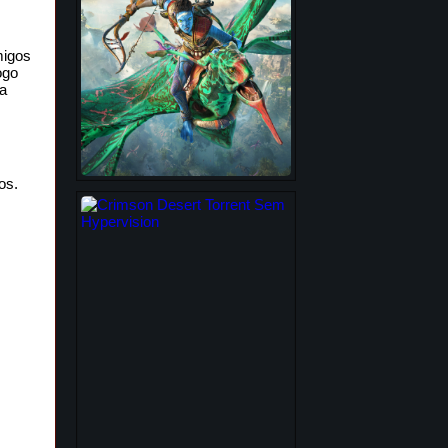
migos
ogo
ra
os.