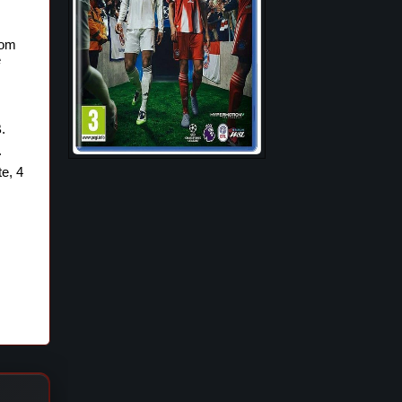
Com
e
.
.
e, 4