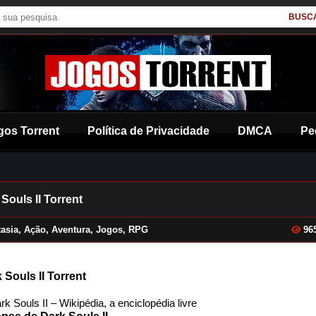
BUSC
gos Torrent
Política de Privacidade
DMCA
Pe
Souls II Torrent
asia
,
Ação
,
Aventura
,
Jogos
,
RPG
96
 Souls II Torrent