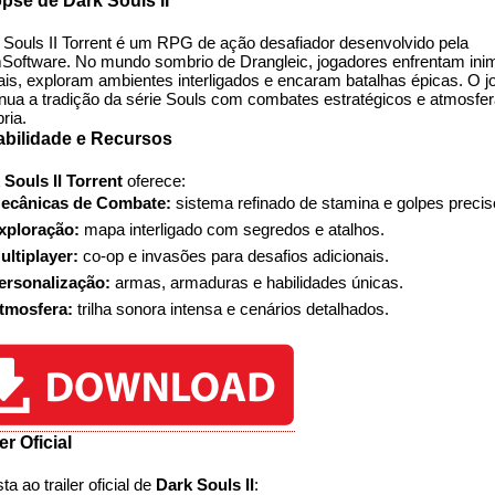
pse de Dark Souls II
 Souls II Torrent é um RPG de ação desafiador desenvolvido pela
Software. No mundo sombrio de Drangleic, jogadores enfrentam ini
ais, exploram ambientes interligados e encaram batalhas épicas. O j
inua a tradição da série Souls com combates estratégicos e atmosfe
ria.
bilidade e Recursos
 Souls II Torrent
oferece:
ecânicas de Combate:
sistema refinado de stamina e golpes precis
xploração:
mapa interligado com segredos e atalhos.
ultiplayer:
co-op e invasões para desafios adicionais.
ersonalização:
armas, armaduras e habilidades únicas.
tmosfera:
trilha sonora intensa e cenários detalhados.
er Oficial
ta ao trailer oficial de
Dark Souls II
: