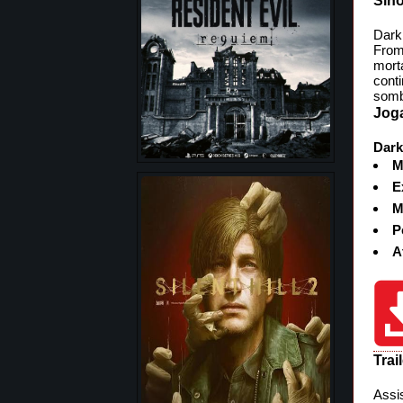
Sino
Dark
From
mort
cont
somb
Joga
Dark
M
E
M
P
A
Trail
Assis