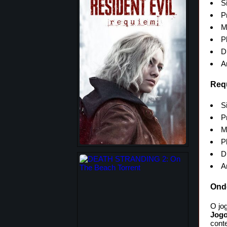
S
P
M
P
D
A
Req
S
P
M
P
D
A
Onde
O jo
Jogo
cont