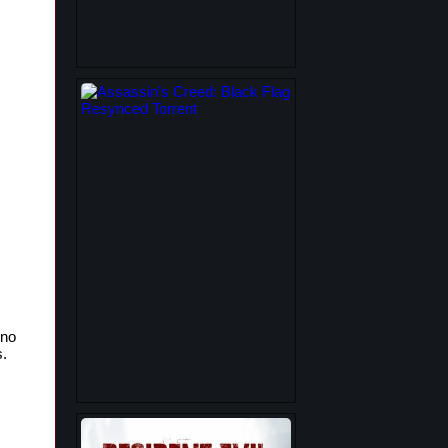
no
s.