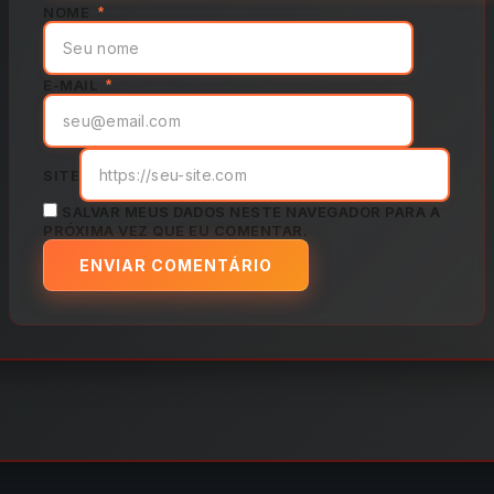
NOME
*
E-MAIL
*
SITE
SALVAR MEUS DADOS NESTE NAVEGADOR PARA A
PRÓXIMA VEZ QUE EU COMENTAR.