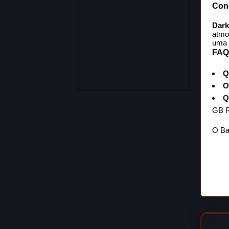
Con
Dark
atmo
uma 
FAQ 
Q
O
Q
GB R
O Ba