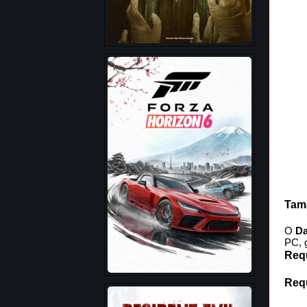
Tam
O
Da
PC, g
Requ
Req