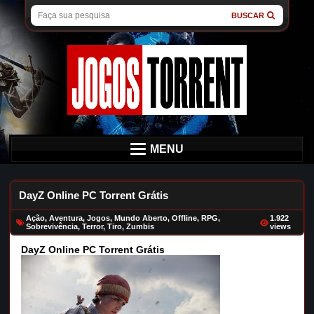
BUSCAR
MENU
DayZ Online PC Torrent Grátis
Ação
,
Aventura
,
Jogos
,
Mundo Aberto
,
Offline
,
RPG
,
1.922
Sobrevivência
,
Terror
,
Tiro
,
Zumbis
views
DayZ Online PC Torrent Grátis