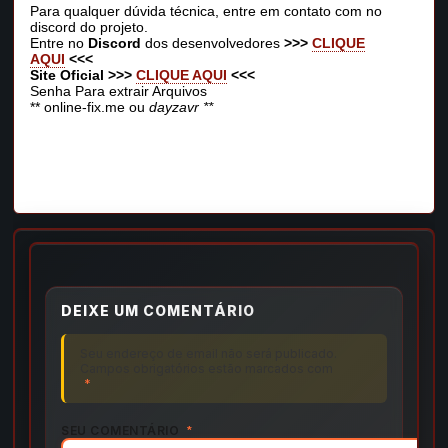
Para qualquer dúvida técnica, entre em contato com no
discord do projeto.
Entre no
Discord
dos desenvolvedores
>>>
CLIQUE
AQUI
<<<
Site Oficial >>>
CLIQUE AQUI
<<<
Senha Para extrair Arquivos
** online-fix.me ou
dayzavr **
DEIXE UM COMENTÁRIO
Seu endereço de email não será publicado.
Campos obrigatórios estão marcados com
*
SEU COMENTÁRIO
*