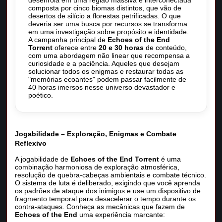
desenrola em uma região massiva e interconectada
composta por cinco biomas distintos, que vão de
desertos de silício a florestas petrificadas. O que
deveria ser uma busca por recursos se transforma
em uma investigação sobre propósito e identidade.
A campanha principal de
Echoes of the End
Torrent
oferece entre
20 e 30 horas
de conteúdo,
com uma abordagem não linear que recompensa a
curiosidade e a paciência. Aqueles que desejam
solucionar todos os enigmas e restaurar todas as
"memórias ecoantes" podem passar facilmente de
40 horas imersos nesse universo devastador e
poético.
Jogabilidade – Exploração, Enigmas e Combate
Reflexivo
A jogabilidade de
Echoes of the End Torrent
é uma
combinação harmoniosa de exploração atmosférica,
resolução de quebra-cabeças ambientais e combate técnico.
O sistema de luta é deliberado, exigindo que você aprenda
os padrões de ataque dos inimigos e use um dispositivo de
fragmento temporal para desacelerar o tempo durante os
contra-ataques. Conheça as mecânicas que fazem de
Echoes of the End
uma experiência marcante: