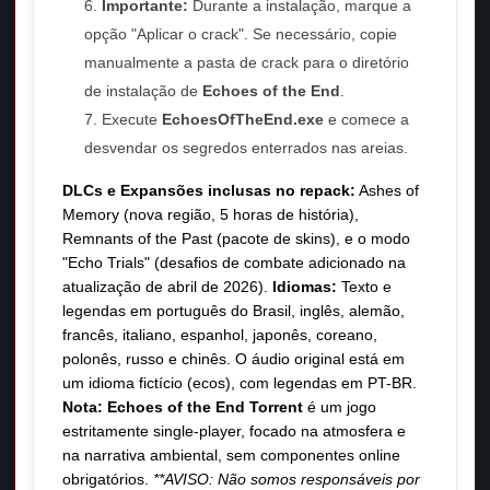
Importante:
Durante a instalação, marque a
opção "Aplicar o crack". Se necessário, copie
manualmente a pasta de crack para o diretório
de instalação de
Echoes of the End
.
Execute
EchoesOfTheEnd.exe
e comece a
desvendar os segredos enterrados nas areias.
DLCs e Expansões inclusas no repack:
Ashes of
Memory (nova região, 5 horas de história),
Remnants of the Past (pacote de skins), e o modo
"Echo Trials" (desafios de combate adicionado na
atualização de abril de 2026).
Idiomas:
Texto e
legendas em português do Brasil, inglês, alemão,
francês, italiano, espanhol, japonês, coreano,
polonês, russo e chinês. O áudio original está em
um idioma fictício (ecos), com legendas em PT-BR.
Nota:
Echoes of the End Torrent
é um jogo
estritamente single-player, focado na atmosfera e
na narrativa ambiental, sem componentes online
obrigatórios.
**AVISO: Não somos responsáveis por