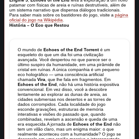
Engine 5
,
Echoes of the End
leva a exploração a um novo
patamar com físicas de areia e ruínas destrutíveis, além de
um sistema narrativo que dispensa diálogos tradicionais.
Para saber mais sobre os bastidores do jogo, visite a
página
oficial do jogo na Wikipédia
.
História – O Eco que Restou
O mundo de
Echoes of the End Torrent
é um
esqueleto do que um dia foi uma civilização
avançada. Você despertou no que parece ser o
último suspiro da humanidade, em uma pirâmide de
cristal em ruínas. A única companhia é um pequeno
eco holográfico — uma consciência artificial
chamada
Vira
, que lhe fala em fragmentos. Em
Echoes of the End
, não há uma história expositiva
convencional. Em vez disso, você a descobre
lentamente ao explorar as dunas de areia, as
cidades submersas nos desertos e as torres de
dados corrompidos. Cada localidade do jogo
esconde gravações, estruturas de memória
interativas e visões do passado que, quando
combinadas, revelam a ascensão e queda de uma
era esquecida.A jornada de
Echoes of the End
não
tem um vilão claro, mas um enigma maior: o que
realmente aconteceu com a humanidade? O jogo se