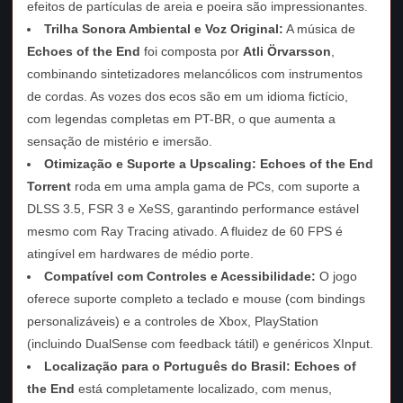
efeitos de partículas de areia e poeira são impressionantes.
Trilha Sonora Ambiental e Voz Original:
A música de
Echoes of the End
foi composta por
Atli Örvarsson
,
combinando sintetizadores melancólicos com instrumentos
de cordas. As vozes dos ecos são em um idioma fictício,
com legendas completas em PT-BR, o que aumenta a
sensação de mistério e imersão.
Otimização e Suporte a Upscaling:
Echoes of the End
Torrent
roda em uma ampla gama de PCs, com suporte a
DLSS 3.5, FSR 3 e XeSS, garantindo performance estável
mesmo com Ray Tracing ativado. A fluidez de 60 FPS é
atingível em hardwares de médio porte.
Compatível com Controles e Acessibilidade:
O jogo
oferece suporte completo a teclado e mouse (com bindings
personalizáveis) e a controles de Xbox, PlayStation
(incluindo DualSense com feedback tátil) e genéricos XInput.
Localização para o Português do Brasil:
Echoes of
the End
está completamente localizado, com menus,