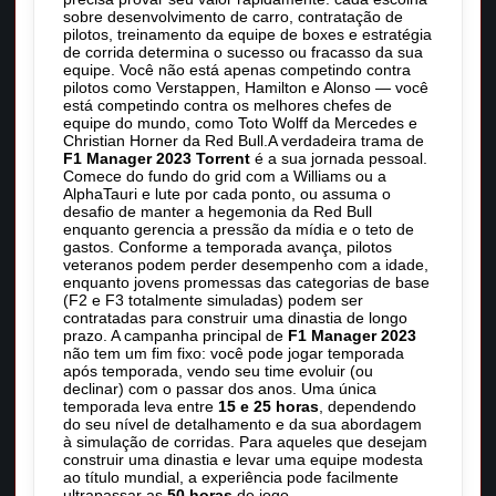
sobre desenvolvimento de carro, contratação de
pilotos, treinamento da equipe de boxes e estratégia
de corrida determina o sucesso ou fracasso da sua
equipe. Você não está apenas competindo contra
pilotos como Verstappen, Hamilton e Alonso — você
está competindo contra os melhores chefes de
equipe do mundo, como Toto Wolff da Mercedes e
Christian Horner da Red Bull.A verdadeira trama de
F1 Manager 2023 Torrent
é a sua jornada pessoal.
Comece do fundo do grid com a Williams ou a
AlphaTauri e lute por cada ponto, ou assuma o
desafio de manter a hegemonia da Red Bull
enquanto gerencia a pressão da mídia e o teto de
gastos. Conforme a temporada avança, pilotos
veteranos podem perder desempenho com a idade,
enquanto jovens promessas das categorias de base
(F2 e F3 totalmente simuladas) podem ser
contratadas para construir uma dinastia de longo
prazo. A campanha principal de
F1 Manager 2023
não tem um fim fixo: você pode jogar temporada
após temporada, vendo seu time evoluir (ou
declinar) com o passar dos anos. Uma única
temporada leva entre
15 e 25 horas
, dependendo
do seu nível de detalhamento e da sua abordagem
à simulação de corridas. Para aqueles que desejam
construir uma dinastia e levar uma equipe modesta
ao título mundial, a experiência pode facilmente
ultrapassar as
50 horas
de jogo.