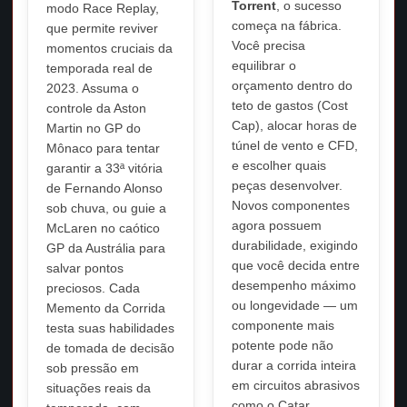
Torrent
, o sucesso
modo Race Replay,
começa na fábrica.
que permite reviver
Você precisa
momentos cruciais da
equilibrar o
temporada real de
orçamento dentro do
2023. Assuma o
teto de gastos (Cost
controle da Aston
Cap), alocar horas de
Martin no GP do
túnel de vento e CFD,
Mônaco para tentar
e escolher quais
garantir a 33ª vitória
peças desenvolver.
de Fernando Alonso
Novos componentes
sob chuva, ou guie a
agora possuem
McLaren no caótico
durabilidade, exigindo
GP da Austrália para
que você decida entre
salvar pontos
desempenho máximo
preciosos. Cada
ou longevidade — um
Memento da Corrida
componente mais
testa suas habilidades
potente pode não
de tomada de decisão
durar a corrida inteira
sob pressão em
em circuitos abrasivos
situações reais da
como o Catar.