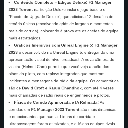
Conteúdo Completo – Edição Deluxe:
F1 Manager
2023 Torrent
na Edição Deluxe inclui o jogo-base e o
"Pacote de Upgrade Deluxe", que adiciona 12 desafios de
cenário únicos (envolvendo grids de largada e momentos
reais de corrida), colocando à prova até os chefes de equipe
mais estratégicos.
Gráficos Imersivos com Unreal Engine 5:
F1 Manager
2023
é desenvolvido na Unreal Engine 5, entregando uma
apresentação visual de nível broadcast. A nova câmera de
viseira (Helmet Cam) permite que você veja a ação dos
olhos do piloto, com replays integrados que mostram
incidentes e mensagens de rádio da equipe. Os comentários
são de
David Croft e Karun Chandhok
, com até 4 vezes
mais chamadas de rádio reais de engenheiros e pilotos.
Física de Corrida Aprimorada e IA Refinada:
As
corridas em
F1 Manager 2023 Torrent
são mais dinâmicas
e emocionantes que nunca. Linhas de corrida e
ultrapassagens foram otimizadas, e a IA das equipes rivais