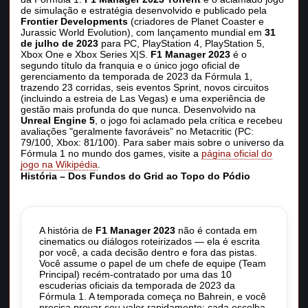
de simulação e estratégia desenvolvido e publicado pela
Frontier Developments
(criadores de Planet Coaster e
Jurassic World Evolution), com lançamento mundial em
31
de julho de 2023
para PC, PlayStation 4, PlayStation 5,
Xbox One e Xbox Series X|S.
F1 Manager 2023
é o
segundo título da franquia e o único jogo oficial de
gerenciamento da temporada de 2023 da Fórmula 1,
trazendo 23 corridas, seis eventos Sprint, novos circuitos
(incluindo a estreia de Las Vegas) e uma experiência de
gestão mais profunda do que nunca. Desenvolvido na
Unreal Engine 5
, o jogo foi aclamado pela crítica e recebeu
avaliações "geralmente favoráveis" no Metacritic (PC:
79/100, Xbox: 81/100). Para saber mais sobre o universo da
Fórmula 1 no mundo dos games, visite a
página oficial do
jogo na Wikipédia
.
História – Dos Fundos do Grid ao Topo do Pódio
A história de
F1 Manager 2023
não é contada em
cinematics ou diálogos roteirizados — ela é escrita
por você, a cada decisão dentro e fora das pistas.
Você assume o papel de um chefe de equipe (Team
Principal) recém-contratado por uma das 10
escuderias oficiais da temporada de 2023 da
Fórmula 1. A temporada começa no Bahrein, e você
precisa provar seu valor rapidamente: cada escolha