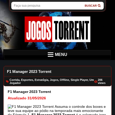
BUSCAR
MENU
F1 Manager 2023 Torrent
Corrida
,
Esportes
,
Estratégia
,
Jogos
,
Offline
,
Single Player
,
Um
206
Jogador
views
F1 Manager 2023 Torrent
Atualizado 31/05/2026
Assuma o controle dos boxes e
leve sua equipe ao pódio na temporada mais emocionante
da Fórmula 1.
F1 Manager 2023 Torrent
é o aclamado jogo