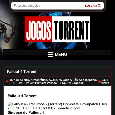
BUSCAR
MENU
Fallout 4 Torrent
Mundo Aberto
,
Atmosférico
,
Aventura
,
Jogos
,
Pós-Apocalíptico
,
1.118
RPG
,
Tiro
,
Tiro em Primeira Pessoa (FPS)
,
Um Jogador
views
Fallout 4 Torrent
Sinopse de Fallout 4