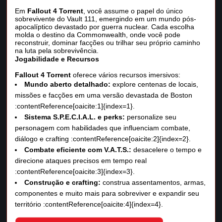
Em
Fallout 4 Torrent
, você assume o papel do único
sobrevivente do Vault 111, emergindo em um mundo pós-
apocalíptico devastado por guerra nuclear. Cada escolha
molda o destino da Commonwealth, onde você pode
reconstruir, dominar facções ou trilhar seu próprio caminho
na luta pela sobrevivência.
Jogabilidade e Recursos
Fallout 4 Torrent
oferece vários recursos imersivos:
Mundo aberto detalhado:
explore centenas de locais,
missões e facções em uma versão devastada de Boston
:contentReference[oaicite:1]{index=1}.
Sistema S.P.E.C.I.A.L. e perks:
personalize seu
personagem com habilidades que influenciam combate,
diálogo e crafting :contentReference[oaicite:2]{index=2}.
Combate eficiente com V.A.T.S.:
desacelere o tempo e
direcione ataques precisos em tempo real
:contentReference[oaicite:3]{index=3}.
Construção e crafting:
construa assentamentos, armas,
componentes e muito mais para sobreviver e expandir seu
território :contentReference[oaicite:4]{index=4}.