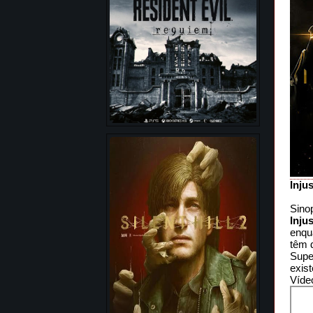
Inju
Sino
Injus
enqu
têm 
Supe
exist
Víde