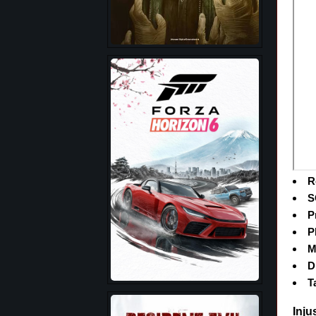
R
S
P
P
M
D
T
Inju