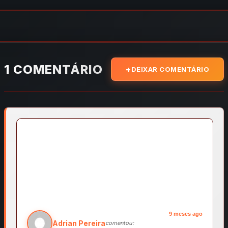
1 COMENTÁRIO
DEIXAR COMENTÁRIO
9 meses ago
Adrian Pereira
comentou: