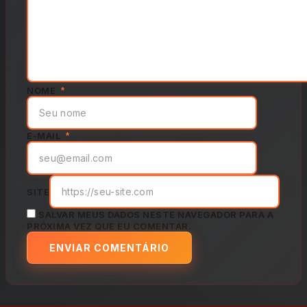
NOME
*
E-MAIL
*
SITE
SALVAR MEUS DADOS NESTE NAVEGADOR PARA A
PRÓXIMA VEZ QUE EU COMENTAR.