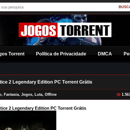
BUSC
gos Torrent
Política de Privacidade
DMCA
Pe
tice 2 Legendary Edition PC Torrent Grátis
o
,
Fantasia
,
Jogos
,
Luta
,
Offline
1.56
stice 2 Legendary Edition PC Torrent Grátis