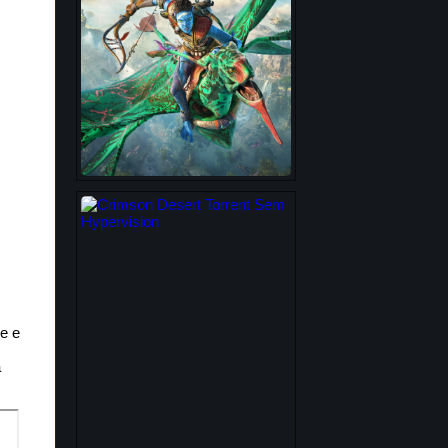
e e
a