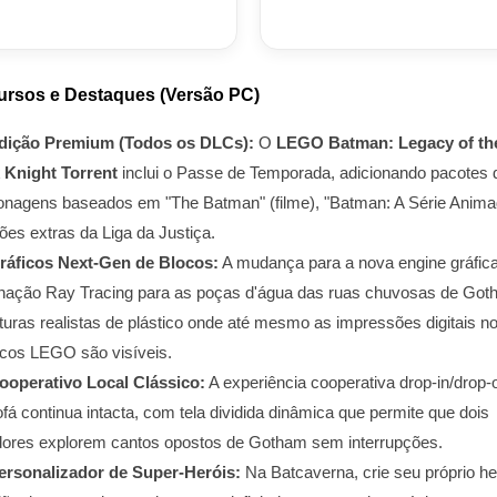
ursos e Destaques (Versão PC)
dição Premium (Todos os DLCs):
O
LEGO Batman: Legacy of th
 Knight Torrent
inclui o Passe de Temporada, adicionando pacotes 
onagens baseados em "The Batman" (filme), "Batman: A Série Anima
ões extras da Liga da Justiça.
ráficos Next-Gen de Blocos:
A mudança para a nova engine gráfica
inação Ray Tracing para as poças d'água das ruas chuvosas de Go
xturas realistas de plástico onde até mesmo as impressões digitais n
cos LEGO são visíveis.
ooperativo Local Clássico:
A experiência cooperativa drop-in/drop-
fá continua intacta, com tela dividida dinâmica que permite que dois
dores explorem cantos opostos de Gotham sem interrupções.
ersonalizador de Super-Heróis:
Na Batcaverna, crie seu próprio he