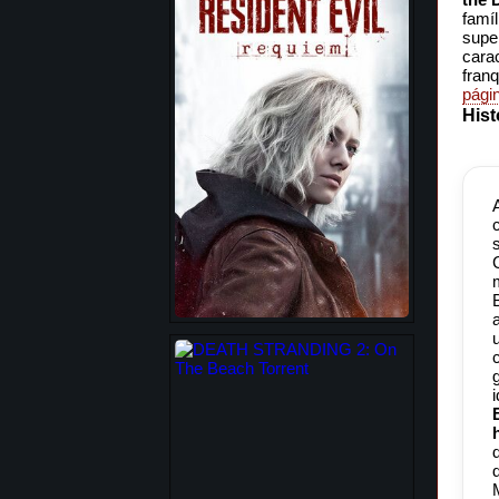
famí
supe
cara
fran
pági
Hist