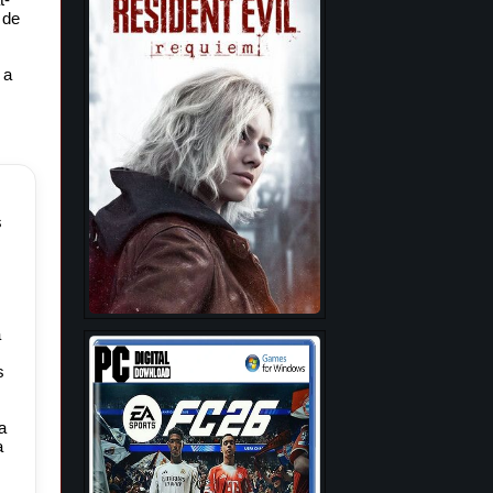
 de
 a
s
a
s
a
a