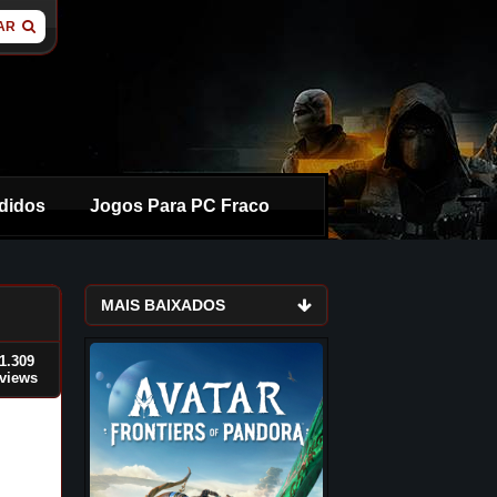
AR
didos
Jogos Para PC Fraco
MAIS BAIXADOS
1.309
views