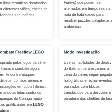
Furtivo) que podem ser
m ilhas temáticas dominadas
alternados em tempo real na
or diferentes vilões, cheias de
roda de habilidades para
tividades secundárias.
resolver puzzles complexos 
ambientais.
ombate Freeflow LEGO
Modo Investigação
nspirado pelos jogos da série
Use as habilidades de detetiv
rkham, o combate agora
do Batman para escanear a
ermite contra-ataques
cena do crime, seguir pegad
stilosos, combos aéreos e
holográficas e recriar eventos
inalizações em dupla hilárias,
passados com blocos
ornando as lutas contra os
translúcidos para descobrir o
apangas do Coringa muito
paradeiro dos chefões de fas
ais gratificantes em
LEGO
atman
.