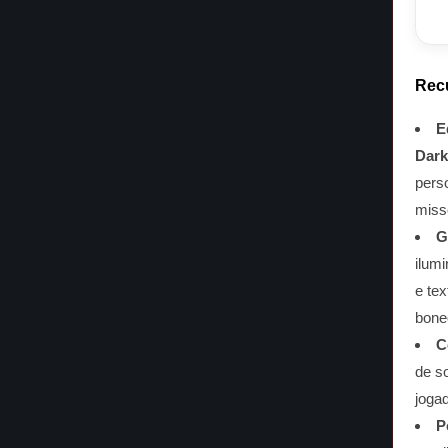
Rec
E
Dark
pers
miss
G
ilum
e te
bone
C
de so
joga
P