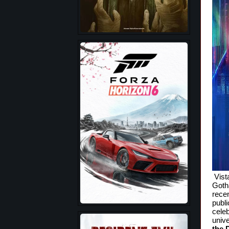
Vist
Goth
rece
publ
cele
univ
the 