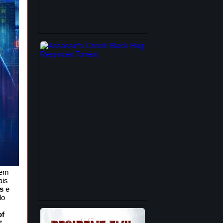
 em
ais
s
e
lo
of
t-