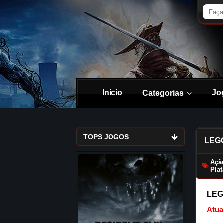
Início
Jo
Categorias
TOPS JOGOS
LEGO
Açã
Pla
LEGO
Atua