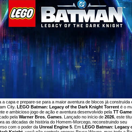
a a capa e prepare-se para a maior aventura de blocos já construída
am City.
LEGO Batman: Legacy of the Dark Knight Torrent
é o m
nte e ambicioso jogo de ação e aventura desenvolvido pela
TT Game
icado pela
Warner Bros. Games
. Lançado no início de
2026
, este títu
bra as décadas de história do Homem-Morcego, reconstruindo seu
erso com o poder da
Unreal Engine 5
. Em
LEGO Batman: Legacy 
Dark Knight
, você não controla apenas Bruce Wayne, mas toda a Ba