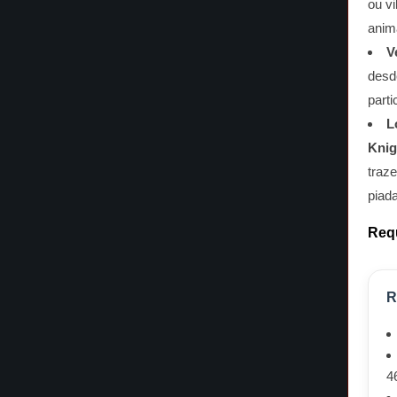
ou vi
anim
V
desd
parti
L
Knig
traz
piad
Requ
R
4