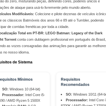
lão do zero, misturando peças, definindo cores, poderes únicos e
ações de ataque para usá-lo livremente pelo mundo aberto.
eículos Modificáveis:
Colecione e pilote dezenas de veículos icônic
e os clássicos Batmóveis dos anos 66 e 89 até o Tumbler, podendo
cipar de corridas frenéticas por toda a cidade.
ocalização Total em PT-BR:
LEGO Batman: Legacy of the Dark
ht Torrent
conta com dublagem profissional em português do Brasil,
endo as vozes consagradas das animações para garantir as melhore
as no nosso idioma.
isitos de Sistema
equisitos Mínimos
Requisitos
Recomendados
SO:
Windows 10 (64-bit)
SO:
Windows 10/11 (64-bi
Processador:
Intel Core i5-
Processador:
Intel Core i
690 / AMD Ryzen 5 1500X
8700K / AMD Ryzen 7 3700