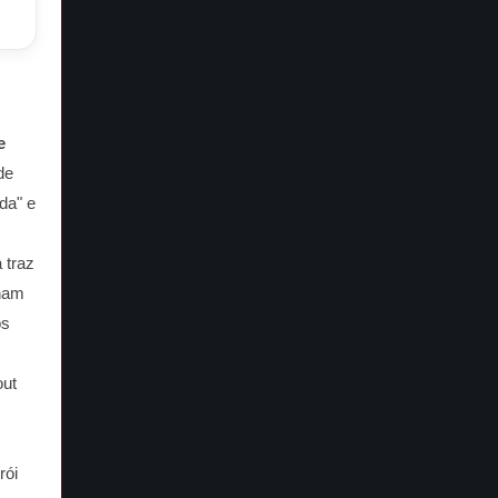
e
de
da" e
 traz
tham
os
out
rói