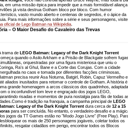
lia, em uma missão épica para impedir que a mais formidável aliança
rvilões já vista destrua Gotham bloco por bloco. Com humor
cterístico, vasto mundo aberto e centenas de segredos, é o ápice da
quia. Para mais informações sobre a série e seus personagens, visite
na oficial de Lego Batman na Wikipédia
.
ória – O Maior Desafio do Cavaleiro das Trevas
A trama de
LEGO Batman: Legacy of the Dark Knight Torrent
começa quando o Asilo Arkham e a Prisão de Blackgate sofrem fuga
simultâneas, orquestradas por uma figura misteriosa que uniu o
Coringa, Ra's al Ghul, Bane e a Corte das Corujas. Com a cidade
mergulhada no caos e tomada por diferentes facções criminosas,
Batman precisa reunir Asa Noturna, Batgirl, Robin, Capuz Vermelho e
até aliados inusitados para retomar o controle de Gotham. A história é
uma grande homenagem a arcos clássicos dos quadrinhos, adaptad
com o inconfundível tom leve e engraçado dos jogos LEGO,
garantindo risadas e momentos de pura nostalgia para fãs de todas a
idades.Como é tradição na franquia, a campanha principal de
LEGO
Batman: Legacy of the Dark Knight Torrent
dura cerca de
12 a 15
horas
para ser concluída. No entanto, o verdadeiro desafio e a mágic
dos jogos da TT Games estão no "Modo Jogo Livre" (Free Play). Par
desbloquear os mais de 250 personagens jogáveis, coletar todos os
Minikits, resgatar cidadãos em perigo, encontrar todos os Blocos