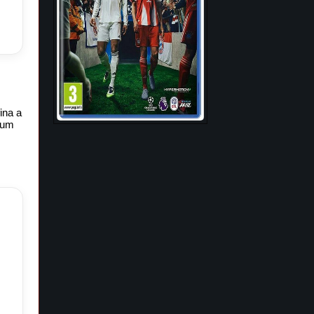
ina a
 um