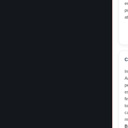
e
p
a
C
I
A
p
e
f
t
c
m
B