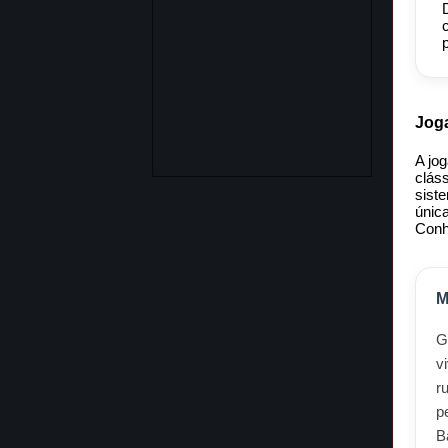
Jog
A jo
clás
sist
únic
Conh
M
G
v
r
p
B