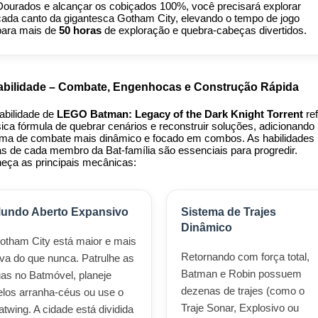
Dourados e alcançar os cobiçados 100%, você precisará explorar
cada canto da gigantesca Gotham City, elevando o tempo de jogo
para mais de
50 horas
de exploração e quebra-cabeças divertidos.
abilidade – Combate, Engenhocas e Construção Rápida
gabilidade de
LEGO Batman: Legacy of the Dark Knight Torrent
ref
sica fórmula de quebrar cenários e reconstruir soluções, adicionando
ema de combate mais dinâmico e focado em combos. As habilidades
as de cada membro da Bat-família são essenciais para progredir.
eça as principais mecânicas:
undo Aberto Expansivo
Sistema de Trajes
Dinâmico
otham City está maior e mais
Retornando com força total,
iva do que nunca. Patrulhe as
Batman e Robin possuem
uas no Batmóvel, planeje
dezenas de trajes (como o
elos arranha-céus ou use o
Traje Sonar, Explosivo ou
atwing. A cidade está dividida