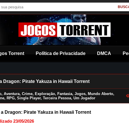
BUSC
gos Torrent
Política de Privacidade
DMCA
Pe
a Dragon: Pirate Yakuza in Hawaii Torrent
o
,
Aventura
,
Crime
,
Exploração
,
Fantasia
,
Jogos
,
Mundo Aberto
,
ine
,
RPG
,
Single Player
,
Terceira Pessoa
,
Um Jogador
 a Dragon: Pirate Yakuza in Hawaii Torrent
lizado 23/05/2026