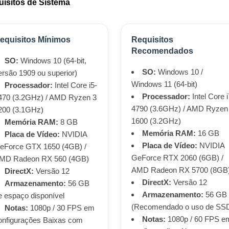
isitos de Sistema
equisitos Mínimos
Requisitos
Recomendados
SO:
Windows 10 (64-bit,
SO:
Windows 10 /
ersão 1909 ou superior)
Windows 11 (64-bit)
Processador:
Intel Core i5-
Processador:
Intel Core i
470 (3.2GHz) / AMD Ryzen 3
4790 (3.6GHz) / AMD Ryzen
200 (3.1GHz)
1600 (3.2GHz)
Memória RAM:
8 GB
Memória RAM:
16 GB
Placa de Vídeo:
NVIDIA
Placa de Vídeo:
NVIDIA
eForce GTX 1650 (4GB) /
GeForce RTX 2060 (6GB) /
MD Radeon RX 560 (4GB)
AMD Radeon RX 5700 (8GB
DirectX:
Versão 12
DirectX:
Versão 12
Armazenamento:
56 GB
Armazenamento:
56 GB
e espaço disponível
(Recomendado o uso de SS
Notas:
1080p / 30 FPS em
Notas:
1080p / 60 FPS e
onfigurações Baixas com