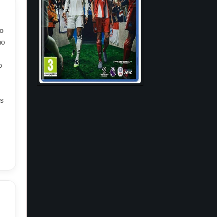
o
no
o
os