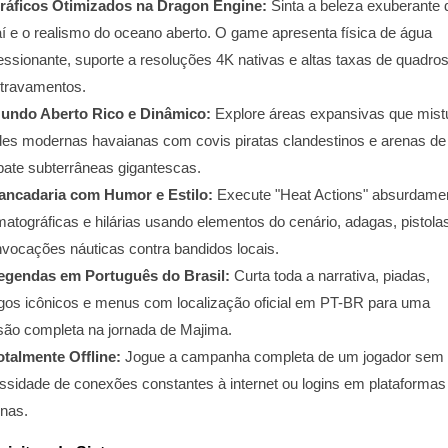
ráficos Otimizados na Dragon Engine:
Sinta a beleza exuberante 
í e o realismo do oceano aberto. O game apresenta física de água
essionante, suporte a resoluções 4K nativas e altas taxas de quadro
travamentos.
undo Aberto Rico e Dinâmico:
Explore áreas expansivas que mis
des modernas havaianas com covis piratas clandestinos e arenas de
ate subterrâneas gigantescas.
ancadaria com Humor e Estilo:
Execute "Heat Actions" absurdame
matográficas e hilárias usando elementos do cenário, adagas, pistola
invocações náuticas contra bandidos locais.
egendas em Português do Brasil:
Curta toda a narrativa, piadas,
ogos icônicos e menus com localização oficial em PT-BR para uma
são completa na jornada de Majima.
otalmente Offline:
Jogue a campanha completa de um jogador sem
ssidade de conexões constantes à internet ou logins em plataformas
rnas.