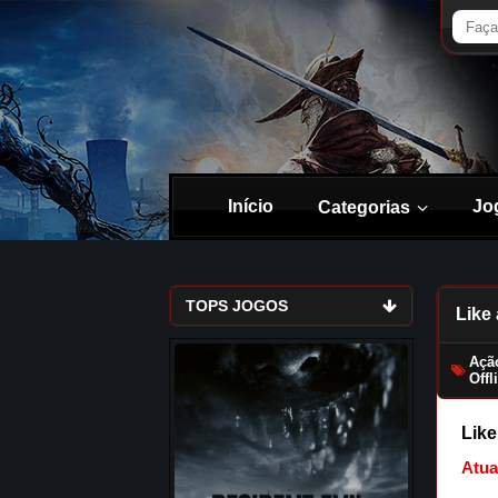
Início
Jo
Categorias
TOPS JOGOS
Like 
Açã
Offl
Like
Atua