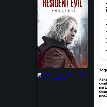
Joga
A jo
comb
mist
domi
mecâ