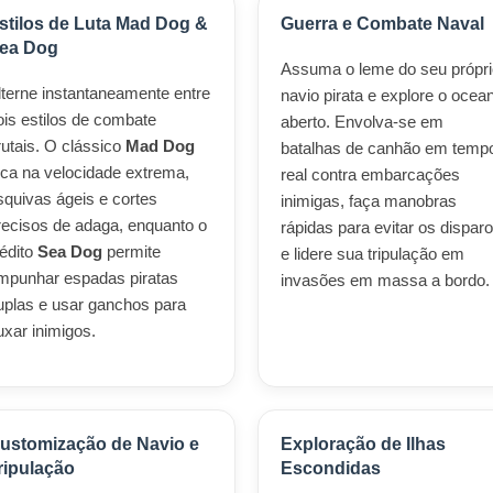
stilos de Luta Mad Dog &
Guerra e Combate Naval
ea Dog
Assuma o leme do seu própri
lterne instantaneamente entre
navio pirata e explore o ocea
ois estilos de combate
aberto. Envolva-se em
rutais. O clássico
Mad Dog
batalhas de canhão em temp
oca na velocidade extrema,
real contra embarcações
squivas ágeis e cortes
inimigas, faça manobras
recisos de adaga, enquanto o
rápidas para evitar os dispar
nédito
Sea Dog
permite
e lidere sua tripulação em
mpunhar espadas piratas
invasões em massa a bordo.
uplas e usar ganchos para
uxar inimigos.
ustomização de Navio e
Exploração de Ilhas
ripulação
Escondidas