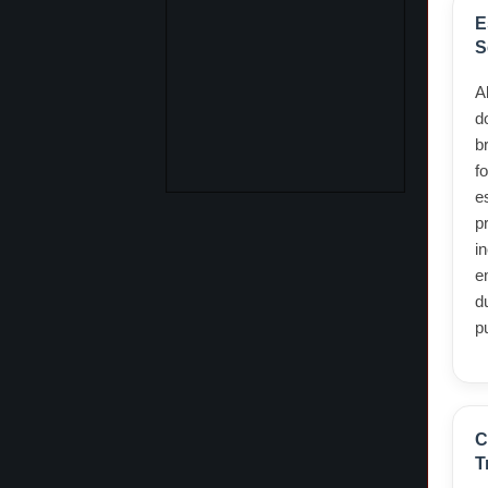
E
S
A
d
b
f
e
p
i
e
d
p
C
T