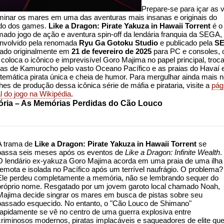
Prepare-se para içar as 
minar os mares em uma das aventuras mais insanas e originais do
o dos games.
Like a Dragon: Pirate Yakuza in Hawaii Torrent
é o
mado jogo de ação e aventura spin-off da lendária franquia da SEGA,
nvolvido pela renomada
Ryu Ga Gotoku Studio
e publicado pela
S
ado originalmente em
21 de fevereiro de 2025
para PC e consoles, 
o coloca o icônico e imprevisível Goro Majima no papel principal, troc
uas de Kamurocho pelo vasto Oceano Pacífico e as praias do Havaí
temática pirata única e cheia de humor. Para mergulhar ainda mais 
hes de produção dessa icônica série de máfia e pirataria, visite a
pág
al do jogo na Wikipédia
.
ória – As Memórias Perdidas do Cão Louco
A trama de
Like a Dragon: Pirate Yakuza in Hawaii Torrent
se
passa seis meses após os eventos de
Like a Dragon: Infinite Wealth
.
O lendário ex-yakuza Goro Majima acorda em uma praia de uma ilha
remota e isolada no Pacífico após um terrível naufrágio. O problema?
Ele perdeu completamente a memória, não se lembrando sequer do
próprio nome. Resgatado por um jovem garoto local chamado Noah,
Majima decide singrar os mares em busca de pistas sobre seu
passado esquecido. No entanto, o "Cão Louco de Shimano"
rapidamente se vê no centro de uma guerra explosiva entre
criminosos modernos, piratas implacáveis e saqueadores de elite qu