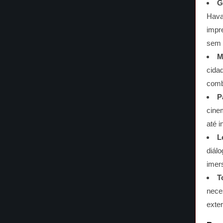
G
Hava
impr
sem 
M
cida
comb
P
cine
até 
L
diál
imer
T
nece
exte