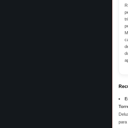
R
p
t
p
M
c
d
d
a
Rec
E
Torr
Delux
para