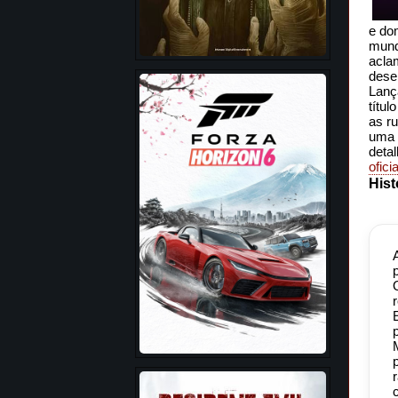
e do
mund
acla
dese
Lanç
títul
as r
uma 
detal
ofici
Hist