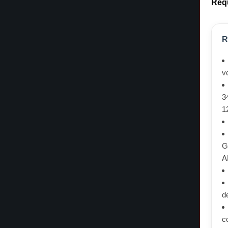
Requ
R
v
3
1
G
A
d
c