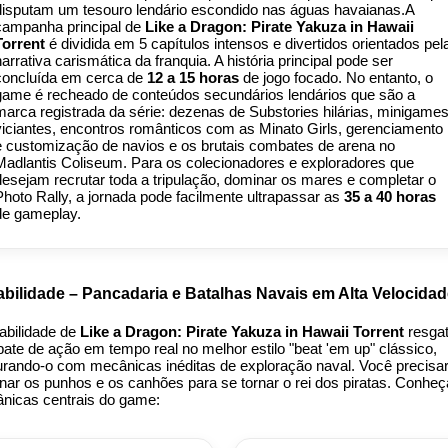
disputam um tesouro lendário escondido nas águas havaianas.A
campanha principal de
Like a Dragon: Pirate Yakuza in Hawaii
Torrent
é dividida em 5 capítulos intensos e divertidos orientados pel
narrativa carismática da franquia. A história principal pode ser
concluída em cerca de
12 a 15 horas
de jogo focado. No entanto, o
game é recheado de conteúdos secundários lendários que são a
marca registrada da série: dezenas de Substories hilárias, minigame
viciantes, encontros românticos com as Minato Girls, gerenciamento
e customização de navios e os brutais combates de arena no
Madlantis Coliseum. Para os colecionadores e exploradores que
desejam recrutar toda a tripulação, dominar os mares e completar o
Photo Rally, a jornada pode facilmente ultrapassar as
35 a 40 horas
de gameplay.
bilidade – Pancadaria e Batalhas Navais em Alta Velocida
gabilidade de
Like a Dragon: Pirate Yakuza in Hawaii Torrent
resgat
ate de ação em tempo real no melhor estilo "beat 'em up" clássico,
urando-o com mecânicas inéditas de exploração naval. Você precisa
nar os punhos e os canhões para se tornar o rei dos piratas. Conheç
nicas centrais do game: