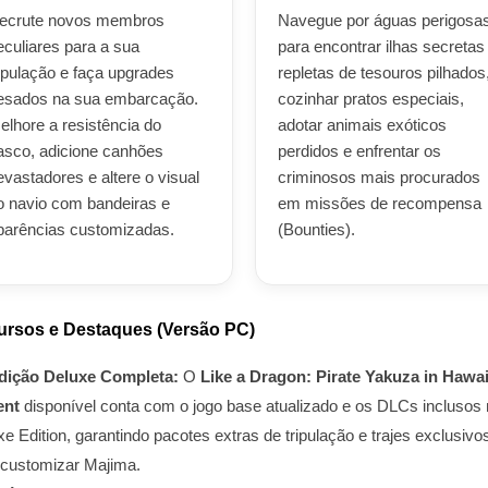
ecrute novos membros
Navegue por águas perigosa
eculiares para a sua
para encontrar ilhas secretas
ripulação e faça upgrades
repletas de tesouros pilhados
esados na sua embarcação.
cozinhar pratos especiais,
elhore a resistência do
adotar animais exóticos
asco, adicione canhões
perdidos e enfrentar os
evastadores e altere o visual
criminosos mais procurados
o navio com bandeiras e
em missões de recompensa
parências customizadas.
(Bounties).
ursos e Destaques (Versão PC)
dição Deluxe Completa:
O
Like a Dragon: Pirate Yakuza in Hawai
ent
disponível conta com o jogo base atualizado e os DLCs inclusos
e Edition, garantindo pacotes extras de tripulação e trajes exclusivo
 customizar Majima.