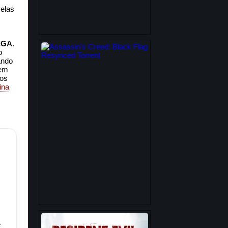
velas
EGA
.
o
ando
 em
nos
ina
e