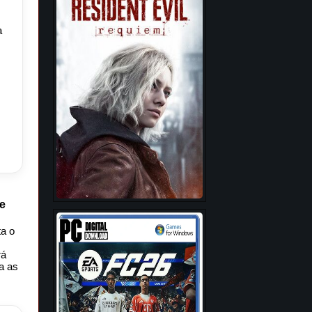
a
s
de
a o
rá
a as