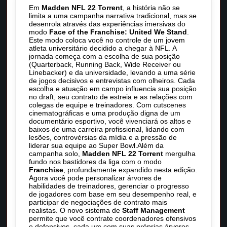
Em
Madden NFL 22 Torrent
, a história não se
limita a uma campanha narrativa tradicional, mas se
desenrola através das experiências imersivas do
modo
Face of the Franchise: United We Stand
.
Este modo coloca você no controle de um jovem
atleta universitário decidido a chegar à NFL. A
jornada começa com a escolha de sua posição
(Quarterback, Running Back, Wide Receiver ou
Linebacker) e da universidade, levando a uma série
de jogos decisivos e entrevistas com olheiros. Cada
escolha e atuação em campo influencia sua posição
no draft, seu contrato de estreia e as relações com
colegas de equipe e treinadores. Com cutscenes
cinematográficas e uma produção digna de um
documentário esportivo, você vivenciará os altos e
baixos de uma carreira profissional, lidando com
lesões, controvérsias da mídia e a pressão de
liderar sua equipe ao Super Bowl.Além da
campanha solo,
Madden NFL 22 Torrent
mergulha
fundo nos bastidores da liga com o modo
Franchise
, profundamente expandido nesta edição.
Agora você pode personalizar árvores de
habilidades de treinadores, gerenciar o progresso
de jogadores com base em seu desempenho real, e
participar de negociações de contrato mais
realistas. O novo sistema de
Staff Management
permite que você contrate coordenadores ofensivos
e defensivos, cada um com suas próprias árvores