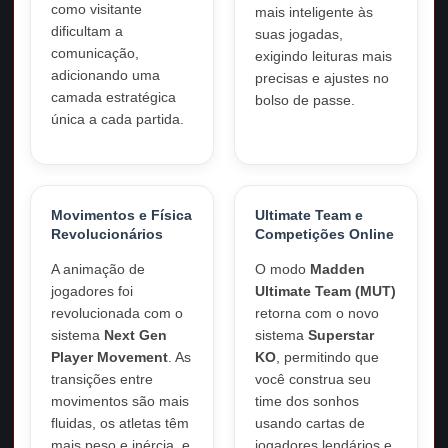
como visitante
mais inteligente às
dificultam a
suas jogadas,
comunicação,
exigindo leituras mais
adicionando uma
precisas e ajustes no
camada estratégica
bolso de passe.
única a cada partida.
Movimentos e Física
Ultimate Team e
Revolucionários
Competições Online
A animação de
O modo
Madden
jogadores foi
Ultimate Team (MUT)
revolucionada com o
retorna com o novo
sistema
Next Gen
sistema
Superstar
Player Movement
. As
KO
, permitindo que
transições entre
você construa seu
movimentos são mais
time dos sonhos
fluidas, os atletas têm
usando cartas de
mais peso e inércia, e
jogadores lendários e