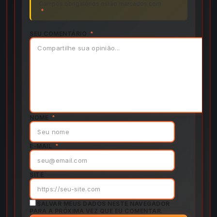
Campos obrigatórios estão marcados com
*
SEU COMENTÁRIO
*
NOME
*
E-MAIL
*
SITE
SALVAR MEUS DADOS NESTE NAVEGADOR
PARA A PRÓXIMA VEZ QUE EU COMENTAR.