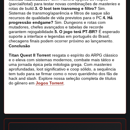
(parcial/total) para testar novas combinações de
masteries
e
rotas de build.
3. O loot tem transmog e filtro?
Sim.
Sistemas de transmog/aparência e filtros de saque são
recursos de qualidade de vida previstos para o PC.
4. Há
progressão endgame?
Sim. Dungeons e rotas com
mutadores, chefes avançados e tabelas de recorde
garantem rejogabilidade.
5. O jogo terá PT‑BR?
É esperado
suporte a interface e legendas em português do Brasil;
checagens finais podem ocorrer próximo ao lançamento.
Conclusão
Titan Quest II Torrent
resgata o espírito do ARPG clássico
e o eleva com sistemas modernos, combate mais tático e
uma jornada épica pela mitologia grega. Com
masteries
aprofundadas, loot significativo e coop sólido, a sequência
tem tudo para se firmar como o novo queridinho dos fãs de
hack and slash. Explore nossa seleção completa de títulos
do gênero em
Jogos Torrent
.