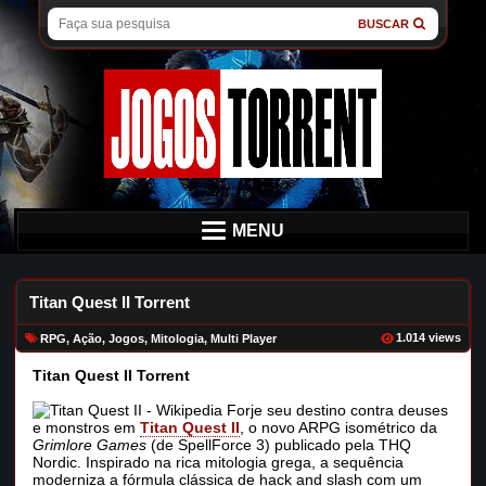
BUSCAR
MENU
Titan Quest II Torrent
1.014 views
RPG
,
Ação
,
Jogos
,
Mitologia
,
Multi Player
Titan Quest II Torrent
Forje seu destino contra deuses
e monstros em
Titan Quest II
, o novo ARPG isométrico da
Grimlore Games
(de SpellForce 3) publicado pela THQ
Nordic. Inspirado na rica mitologia grega, a sequência
moderniza a fórmula clássica de hack and slash com um