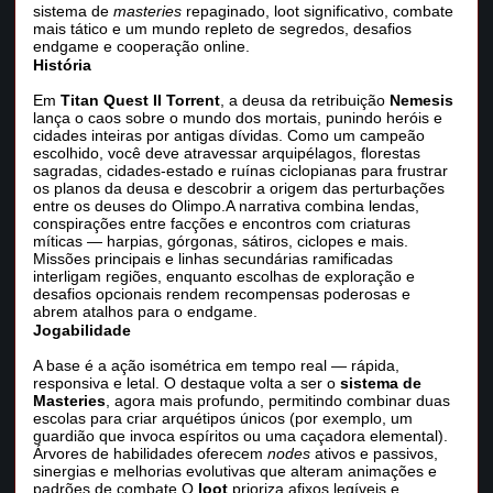
sistema de
masteries
repaginado, loot significativo, combate
mais tático e um mundo repleto de segredos, desafios
endgame e cooperação online.
História
Em
Titan Quest II Torrent
, a deusa da retribuição
Nemesis
lança o caos sobre o mundo dos mortais, punindo heróis e
cidades inteiras por antigas dívidas. Como um campeão
escolhido, você deve atravessar arquipélagos, florestas
sagradas, cidades-estado e ruínas ciclopianas para frustrar
os planos da deusa e descobrir a origem das perturbações
entre os deuses do Olimpo.A narrativa combina lendas,
conspirações entre facções e encontros com criaturas
míticas — harpias, górgonas, sátiros, ciclopes e mais.
Missões principais e linhas secundárias ramificadas
interligam regiões, enquanto escolhas de exploração e
desafios opcionais rendem recompensas poderosas e
abrem atalhos para o endgame.
Jogabilidade
A base é a ação isométrica em tempo real — rápida,
responsiva e letal. O destaque volta a ser o
sistema de
Masteries
, agora mais profundo, permitindo combinar duas
escolas para criar arquétipos únicos (por exemplo, um
guardião que invoca espíritos ou uma caçadora elemental).
Árvores de habilidades oferecem
nodes
ativos e passivos,
sinergias e melhorias evolutivas que alteram animações e
padrões de combate.O
loot
prioriza afixos legíveis e