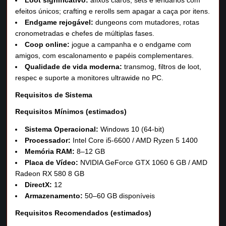
Loot significativo:
afixos claros, sets e lendários com
efeitos únicos; crafting e rerolls sem apagar a caça por itens.
Endgame rejogável:
dungeons com mutadores, rotas
cronometradas e chefes de múltiplas fases.
Coop online:
jogue a campanha e o endgame com
amigos, com escalonamento e papéis complementares.
Qualidade de vida moderna:
transmog, filtros de loot,
respec e suporte a monitores ultrawide no PC.
Requisitos de Sistema
Requisitos Mínimos (estimados)
Sistema Operacional:
Windows 10 (64-bit)
Processador:
Intel Core i5-6600 / AMD Ryzen 5 1400
Memória RAM:
8–12 GB
Placa de Vídeo:
NVIDIA GeForce GTX 1060 6 GB / AMD
Radeon RX 580 8 GB
DirectX:
12
Armazenamento:
50–60 GB disponíveis
Requisitos Recomendados (estimados)