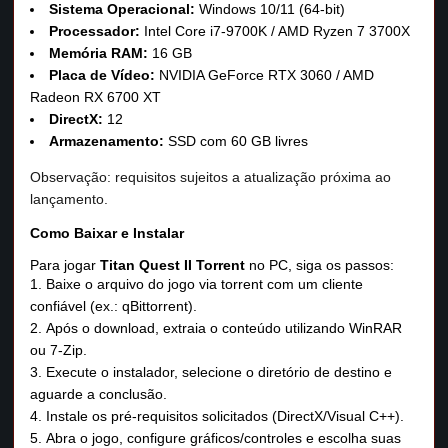
Sistema Operacional:
Windows 10/11 (64-bit)
Processador:
Intel Core i7-9700K / AMD Ryzen 7 3700X
Memória RAM:
16 GB
Placa de Vídeo:
NVIDIA GeForce RTX 3060 / AMD
Radeon RX 6700 XT
DirectX:
12
Armazenamento:
SSD com 60 GB livres
Observação: requisitos sujeitos a atualização próxima ao
lançamento.
Como Baixar e Instalar
Para jogar
Titan Quest II Torrent
no PC, siga os passos:
Baixe o arquivo do jogo via torrent com um cliente
confiável (ex.: qBittorrent).
Após o download, extraia o conteúdo utilizando WinRAR
ou 7‑Zip.
Execute o instalador, selecione o diretório de destino e
aguarde a conclusão.
Instale os pré‑requisitos solicitados (DirectX/Visual C++).
Abra o jogo, configure gráficos/controles e escolha suas