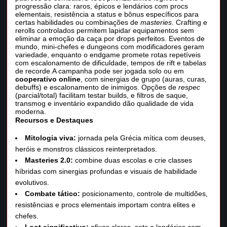
progressão clara: raros, épicos e lendários com procs
elementais, resistência a status e bônus específicos para
certas habilidades ou combinações de
masteries
. Crafting e
rerolls controlados permitem lapidar equipamentos sem
eliminar a emoção da caça por drops perfeitos. Eventos de
mundo, mini-chefes e dungeons com modificadores geram
variedade, enquanto o endgame promete rotas repetíveis
com escalonamento de dificuldade, tempos de rift e tabelas
de recorde.A campanha pode ser jogada solo ou em
cooperativo online
, com sinergias de grupo (auras, curas,
debuffs) e escalonamento de inimigos. Opções de
respec
(parcial/total) facilitam testar builds, e filtros de saque,
transmog e inventário expandido dão qualidade de vida
moderna.
Recursos e Destaques
Mitologia viva:
jornada pela Grécia mítica com deuses,
heróis e monstros clássicos reinterpretados.
Masteries 2.0:
combine duas escolas e crie classes
híbridas com sinergias profundas e visuais de habilidade
evolutivos.
Combate tático:
posicionamento, controle de multidões,
resistências e procs elementais importam contra elites e
chefes.