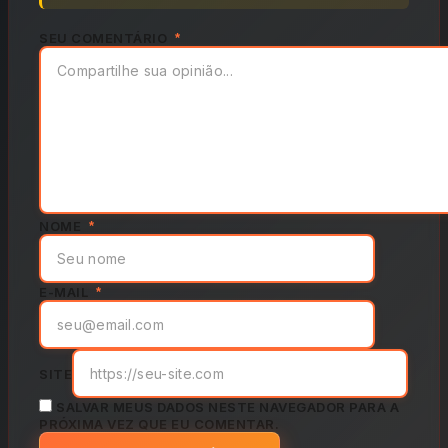
SEU COMENTÁRIO
*
NOME
*
E-MAIL
*
SITE
SALVAR MEUS DADOS NESTE NAVEGADOR PARA A
PRÓXIMA VEZ QUE EU COMENTAR.