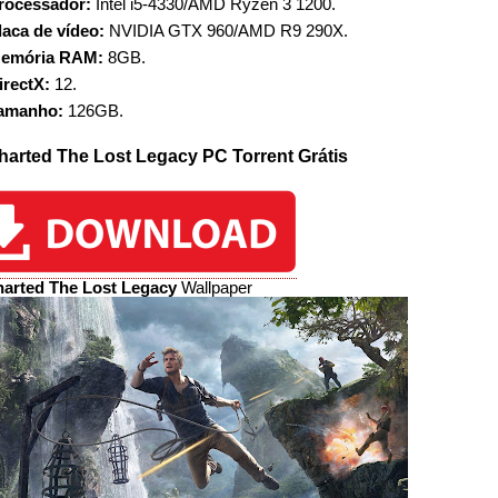
rocessador:
Intel i5-4330/AMD Ryzen 3 1200.
laca de vídeo:
NVIDIA GTX 960/AMD R9 290X.
emória RAM:
8GB.
irectX:
12.
amanho:
126GB.
arted The Lost Legacy PC Torrent Grátis
arted The Lost Legacy
Wallpaper