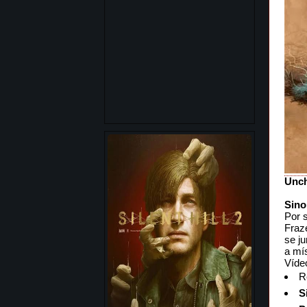
Unch
Sino
Por 
Fraz
se ju
a mí
Víde
R
S