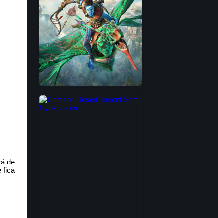
rá de
 fica