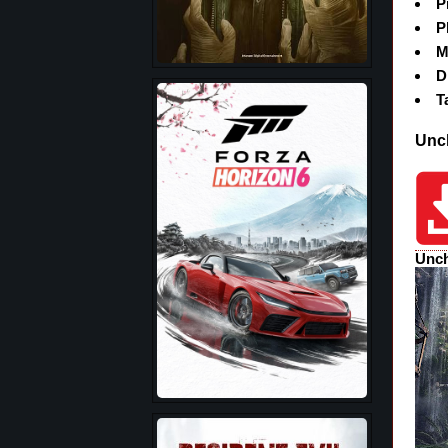
P
P
M
D
T
Unch
Unch