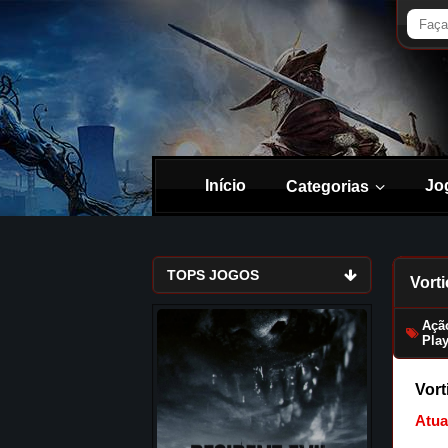
Início
Jo
Categorias
TOPS JOGOS
Vorti
Açã
Play
Vort
Atua