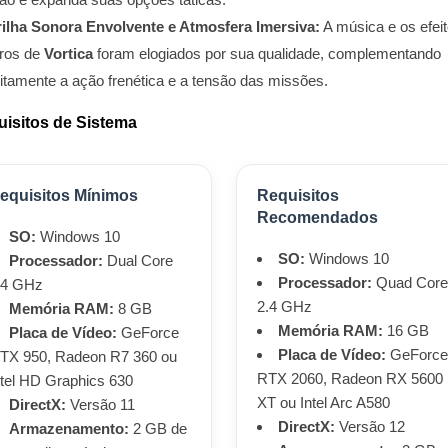
rilha Sonora Envolvente e Atmosfera Imersiva:
A música e os efei
ros de
Vortica
foram elogiados por sua qualidade, complementando
eitamente a ação frenética e a tensão das missões.
isitos de Sistema
equisitos Mínimos
Requisitos
Recomendados
SO:
Windows 10
SO:
Windows 10
Processador:
Dual Core
Processador:
Quad Core
.4 GHz
2.4 GHz
Memória RAM:
8 GB
Memória RAM:
16 GB
Placa de Vídeo:
GeForce
Placa de Vídeo:
GeForce
TX 950, Radeon R7 360 ou
RTX 2060, Radeon RX 5600
ntel HD Graphics 630
XT ou Intel Arc A580
DirectX:
Versão 11
DirectX:
Versão 12
Armazenamento:
2 GB de