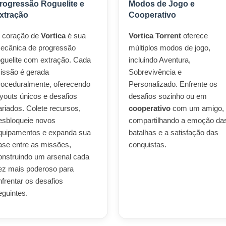
rogressão Roguelite e
Modos de Jogo e
xtração
Cooperativo
 coração de
Vortica
é sua
Vortica Torrent
oferece
ecânica de progressão
múltiplos modos de jogo,
oguelite com extração. Cada
incluindo Aventura,
issão é gerada
Sobrevivência e
roceduralmente, oferecendo
Personalizado. Enfrente os
ayouts únicos e desafios
desafios sozinho ou em
ariados. Colete recursos,
cooperativo
com um amigo,
esbloqueie novos
compartilhando a emoção da
quipamentos e expanda sua
batalhas e a satisfação das
ase entre as missões,
conquistas.
onstruindo um arsenal cada
ez mais poderoso para
nfrentar os desafios
eguintes.