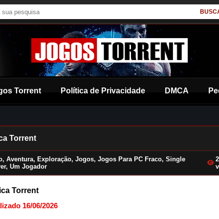
BUSC
gos Torrent
Política de Privacidade
DMCA
Pe
ca Torrent
o
,
Aventura
,
Exploração
,
Jogos
,
Jogos Para PC Fraco
,
Single
er
,
Um Jogador
ica Torrent
lizado 16/06/2026