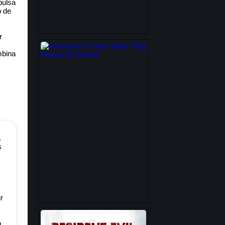
pulsa
o de
r
mbina
a
s
r
o