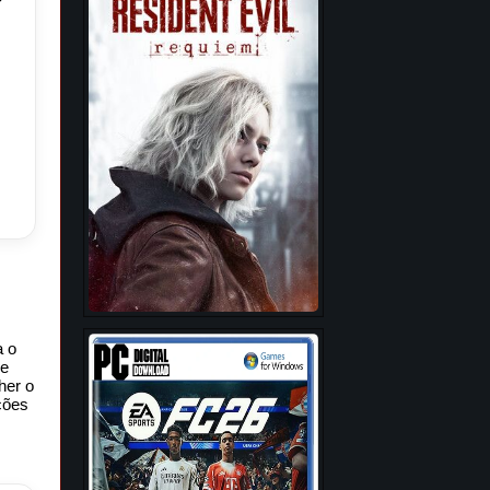
a o
 e
her o
ções