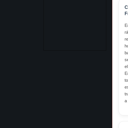
C
F
r
r
h
b
s
e
E
t
e
t
a