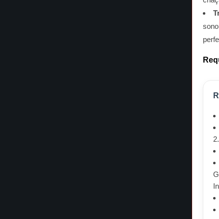
T
sono
perf
Requ
R
2
G
I