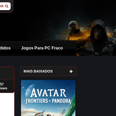
AR
didos
Jogos Para PC Fraco
MAIS BAIXADOS
257
views