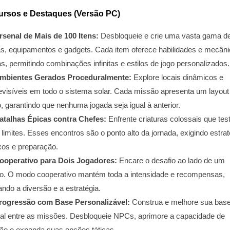
ursos e Destaques (Versão PC)
rsenal de Mais de 100 Itens:
Desbloqueie e crie uma vasta gama d
s, equipamentos e gadgets. Cada item oferece habilidades e mecân
s, permitindo combinações infinitas e estilos de jogo personalizados.
mbientes Gerados Proceduralmente:
Explore locais dinâmicos e
evisíveis em todo o sistema solar. Cada missão apresenta um layout
, garantindo que nenhuma jogada seja igual à anterior.
atalhas Épicas contra Chefes:
Enfrente criaturas colossais que te
limites. Esses encontros são o ponto alto da jornada, exigindo estrat
exos e preparação.
ooperativo para Dois Jogadores:
Encare o desafio ao lado de um
o. O modo cooperativo mantém toda a intensidade e recompensas,
ndo a diversão e a estratégia.
rogressão com Base Personalizável:
Construa e melhore sua bas
ral entre as missões. Desbloqueie NPCs, aprimore a capacidade de
ção e expanda suas opções táticas.