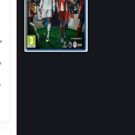
e
a
o