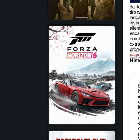
da T
tiro 
lanç
disp
alien
enca
comb
extr
progr
págin
Hist