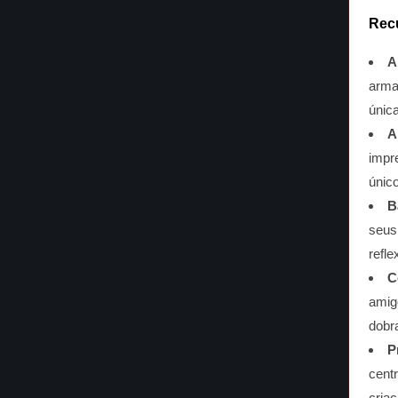
Rec
A
arma
única
A
impr
único
B
seus 
refl
C
amig
dobra
P
cent
cria