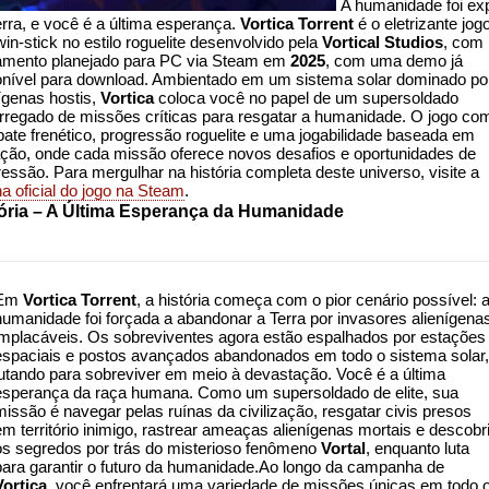
A humanidade foi ex
erra, e você é a última esperança.
Vortica Torrent
é o eletrizante jog
twin-stick no estilo roguelite desenvolvido pela
Vortical Studios
, com
amento planejado para PC via Steam em
2025
, com uma demo já
onível para download. Ambientado em um sistema solar dominado po
ígenas hostis,
Vortica
coloca você no papel de um supersoldado
rregado de missões críticas para resgatar a humanidade. O jogo co
ate frenético, progressão roguelite e uma jogabilidade baseada em
ação, onde cada missão oferece novos desafios e oportunidades de
essão. Para mergulhar na história completa deste universo, visite a
a oficial do jogo na Steam
.
ória – A Última Esperança da Humanidade
Em
Vortica Torrent
, a história começa com o pior cenário possível: 
humanidade foi forçada a abandonar a Terra por invasores alienígena
implacáveis. Os sobreviventes agora estão espalhados por estações
espaciais e postos avançados abandonados em todo o sistema solar,
lutando para sobreviver em meio à devastação. Você é a última
esperança da raça humana. Como um supersoldado de elite, sua
missão é navegar pelas ruínas da civilização, resgatar civis presos
em território inimigo, rastrear ameaças alienígenas mortais e descobri
os segredos por trás do misterioso fenômeno
Vortal
, enquanto luta
para garantir o futuro da humanidade.Ao longo da campanha de
Vortica
, você enfrentará uma variedade de missões únicas em todo 