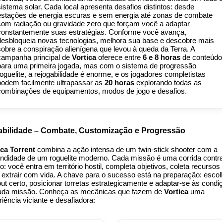
sistema solar. Cada local apresenta desafios distintos: desde
estações de energia escuras e sem energia até zonas de combate
com radiação ou gravidade zero que forçam você a adaptar
constantemente suas estratégias. Conforme você avança,
desbloqueia novas tecnologias, melhora sua base e descobre mais
sobre a conspiração alienígena que levou à queda da Terra. A
campanha principal de
Vortica
oferece entre
6 e 8 horas
de conteúdo
para uma primeira jogada, mas com o sistema de progressão
roguelite, a rejogabilidade é enorme, e os jogadores completistas
podem facilmente ultrapassar as
20 horas
explorando todas as
combinações de equipamentos, modos de jogo e desafios.
abilidade – Combate, Customização e Progressão
ica Torrent
combina a ação intensa de um twin-stick shooter com a
undidade de um roguelite moderno. Cada missão é uma corrida contr
: você entra em território hostil, completa objetivos, coleta recursos
a extrair com vida. A chave para o sucesso está na preparação: escol
ut certo, posicionar torretas estrategicamente e adaptar-se às condi
ada missão. Conheça as mecânicas que fazem de
Vortica
uma
iência viciante e desafiadora: