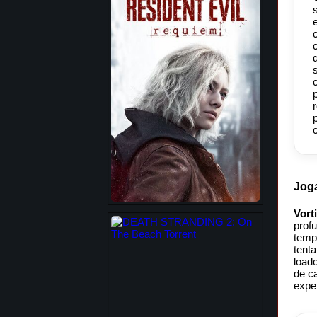
Jog
Vort
prof
tempo
tent
loado
de c
exper