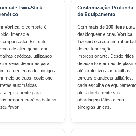
ombate Twin-Stick
Customização Profunda
renético
de Equipamento
Em
Vortica
, o combate é
Com
mais de 100 itens
para
ápido, intenso e
desbloquear e criar,
Vortica
ecompensador. Enfrente
Torrent
oferece uma liberdad
ordas de alienígenas em
de customização
atalhas caóticas, utilizando
impressionante. Desde rifles
eu arsenal de armas para
de assalto e armas de plasm
liminar centenas de inimigos.
até explosivos, armadilhas,
m meio ao caos, posicione
torretas e gadgets utilitários,
orretas automáticas
cada escolha de equipament
strategicamente para
afeta diretamente sua
ransformar a maré da batalha
abordagem tática e cria
 seu favor.
sinergias únicas.