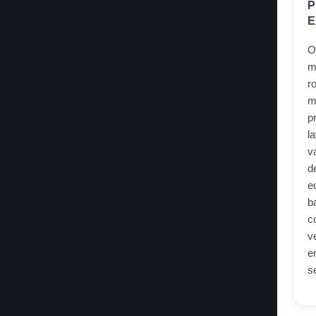
P
E
O
m
r
m
p
l
v
d
e
b
c
v
e
s