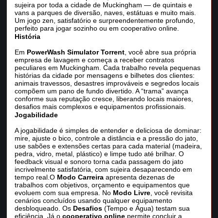
sujeira por toda a cidade de Muckingham — de quintais e
vans a parques de diversão, naves, estátuas e muito mais.
Um jogo zen, satisfatório e surpreendentemente profundo,
perfeito para jogar sozinho ou em cooperativo online.
História
Em
PowerWash Simulator Torrent
, você abre sua própria
empresa de lavagem e começa a receber contratos
peculiares em Muckingham. Cada trabalho revela pequenas
histórias da cidade por mensagens e bilhetes dos clientes:
animais travessos, desastres improváveis e segredos locais
compõem um pano de fundo divertido. A “trama” avança
conforme sua reputação cresce, liberando locais maiores,
desafios mais complexos e equipamentos profissionais.
Jogabilidade
A jogabilidade é simples de entender e deliciosa de dominar:
mire, ajuste o bico, controle a distância e a pressão do jato,
use sabões e extensões certas para cada material (madeira,
pedra, vidro, metal, plástico) e limpe tudo até brilhar. O
feedback visual e sonoro torna cada passagem do jato
incrivelmente satisfatória, com sujeira desaparecendo em
tempo real.O
Modo Carreira
apresenta dezenas de
trabalhos com objetivos, orçamento e equipamentos que
evoluem com sua empresa. No
Modo Livre
, você revisita
cenários concluídos usando qualquer equipamento
desbloqueado. Os
Desafios
(Tempo e Água) testam sua
eficiência. Já o
cooperativo online
permite concluir a