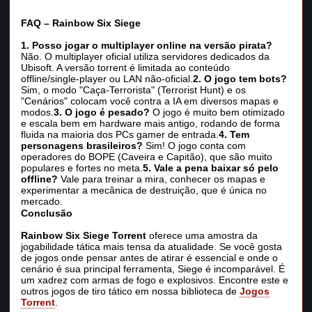
FAQ – Rainbow Six Siege
1. Posso jogar o multiplayer online na versão pirata?
Não. O multiplayer oficial utiliza servidores dedicados da
Ubisoft. A versão torrent é limitada ao conteúdo
offline/single-player ou LAN não-oficial.
2. O jogo tem bots?
Sim, o modo "Caça-Terrorista" (Terrorist Hunt) e os
"Cenários" colocam você contra a IA em diversos mapas e
modos.
3. O jogo é pesado?
O jogo é muito bem otimizado
e escala bem em hardware mais antigo, rodando de forma
fluida na maioria dos PCs gamer de entrada.
4. Tem
personagens brasileiros?
Sim! O jogo conta com
operadores do BOPE (Caveira e Capitão), que são muito
populares e fortes no meta.
5. Vale a pena baixar só pelo
offline?
Vale para treinar a mira, conhecer os mapas e
experimentar a mecânica de destruição, que é única no
mercado.
Conclusão
Rainbow Six Siege Torrent
oferece uma amostra da
jogabilidade tática mais tensa da atualidade. Se você gosta
de jogos onde pensar antes de atirar é essencial e onde o
cenário é sua principal ferramenta, Siege é incomparável. É
um xadrez com armas de fogo e explosivos. Encontre este e
outros jogos de tiro tático em nossa biblioteca de
Jogos
Torrent
.