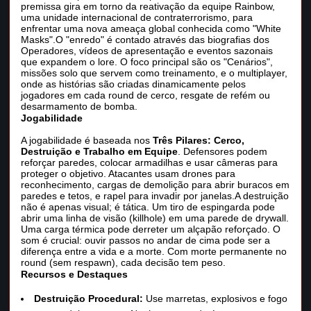
premissa gira em torno da reativação da equipe Rainbow,
uma unidade internacional de contraterrorismo, para
enfrentar uma nova ameaça global conhecida como "White
Masks".O "enredo" é contado através das biografias dos
Operadores, vídeos de apresentação e eventos sazonais
que expandem o lore. O foco principal são os "Cenários",
missões solo que servem como treinamento, e o multiplayer,
onde as histórias são criadas dinamicamente pelos
jogadores em cada round de cerco, resgate de refém ou
desarmamento de bomba.
Jogabilidade
A jogabilidade é baseada nos
Três Pilares: Cerco,
Destruição e Trabalho em Equipe
. Defensores podem
reforçar paredes, colocar armadilhas e usar câmeras para
proteger o objetivo. Atacantes usam drones para
reconhecimento, cargas de demolição para abrir buracos em
paredes e tetos, e rapel para invadir por janelas.A destruição
não é apenas visual; é tática. Um tiro de espingarda pode
abrir uma linha de visão (killhole) em uma parede de drywall.
Uma carga térmica pode derreter um alçapão reforçado. O
som é crucial: ouvir passos no andar de cima pode ser a
diferença entre a vida e a morte. Com morte permanente no
round (sem respawn), cada decisão tem peso.
Recursos e Destaques
Destruição Procedural:
Use marretas, explosivos e fogo